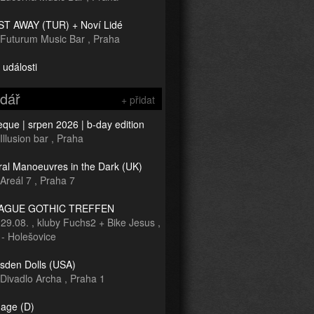
T AWAY (TUR) + Noví Lidé
Futurum Music Bar
,
Praha
 události
ndář
+ přidat
que | srpen 2026 | b-day edition
Illusion bar
,
Praha
ral Manoeuvres in the Dark (UK)
Areál 7
,
Praha 7
RAGUE GOTHIC TREFFEN
-
29.08.
,
kluby Fuchs2 + Bike Jesus
,
 - Holešovice
sden Dolls (USA)
Divadlo Archa
,
Praha 1
age (D)