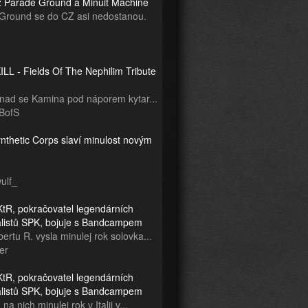
z Parade Ground a Minuit Machine
Ground se do CZ asi nedostanou.
LL - Fields Of The Nephilim Tribute
snad se Kamina pod náporem kytar...
BofS
nthetic Corps slaví minulost novým
ulf_
tR, pokračovatel legendárních
ialistů SPK, bojuje s Bandcampem
ertu R. vysla minulej rok solovka...
er
tR, pokračovatel legendárních
ialistů SPK, bojuje s Bandcampem
na nich minulej rok v Italii v...