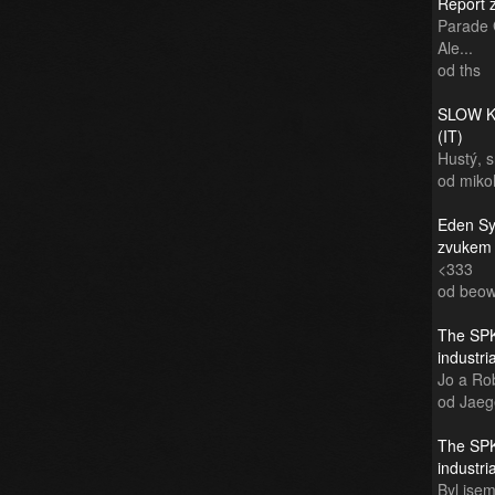
Report 
Parade 
Ale...
od ths
SLOW KI
(IT)
Hustý, 
od miko
Eden Sy
zvukem
<333
od beow
The SPK
industr
Jo a Rob
od Jaeg
The SPK
industr
Byl jsem 