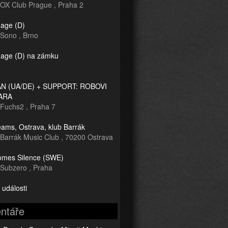
OX Club Prague
,
Praha 2
age (D)
Sono
,
Brno
age (D) na zámku
 (UA/DE) + SUPPORT: ROBOVI
ARA
Fuchs2
,
Praha 7
ams, Ostrava, klub Barrák
Barrák Music Club
,
70200 Ostrava
mes Silence (SWE)
Subzero
,
Praha
 události
ntáře