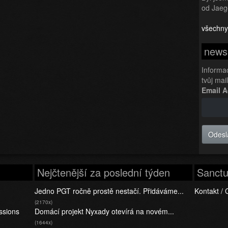
od Jaeg
všechny
newsl
Informa
tvůj mai
Email 
Odesl
Nejčtenější za poslední týden
Sanctu
Jedno PGT ročně prostě nestačí. Přidáváme...
Kontakt / 
(2170x)
ssions
Domácí projekt Nyxady otevírá na novém...
(1644x)