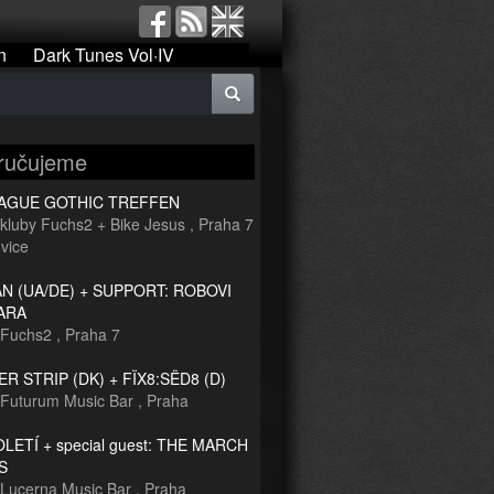
n
Dark Tunes Vol·IV
ručujeme
RAGUE GOTHIC TREFFEN
kluby Fuchs2 + Bike Jesus
,
Praha 7
vice
 (UA/DE) + SUPPORT: ROBOVI
ARA
Fuchs2
,
Praha 7
R STRIP (DK) + FÏX8:SËD8 (D)
Futurum Music Bar
,
Praha
TOLETÍ + special guest: THE MARCH
S
Lucerna Music Bar
,
Praha