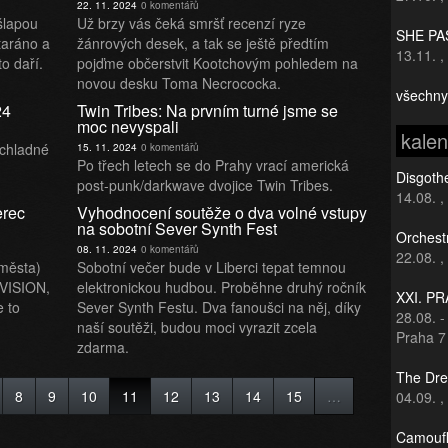
22. 11. 2024
0 komentářů
 šlapou
Už brzy vás čeká smršť recenzí ryze
SHE PAS
taráno a
žánrových desek, a tak se ještě předtím
13.11.
,
to daří.
pojďme občerstvit Kootchovým pohledem na
novou desku Toma Necrococka.
všechny
24
Twin Tribes: Na prvním turné jsme se
moc nevyspali
kale
 chladné
15. 11. 2024
0 komentářů
Po třech letech se do Prahy vrací americká
Disgothe
post-punk/darkwave dvojice Twin Tribes.
14.08.
,
erec
Vyhodnocení soutěže o dva volné vstupy
na sobotní Sever Synth Fest
Orchest
08. 11. 2024
0 komentářů
22.08.
,
 města)
Sobotní večer bude v Liberci tepat temnou
/VISION,
elektronickou hudbou. Proběhne druhý ročník
XXI. P
e to
Sever Synth Festu. Dva fanoušci na něj, díky
28.08.
naší soutěži, budou moci vyrazit zcela
Praha 7
zdarma.
The Dre
8
9
10
11
12
13
14
15
…
04.09.
,
Camoufl