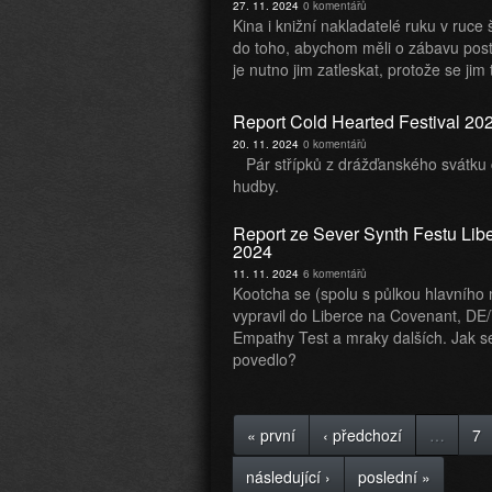
27. 11. 2024
0 komentářů
Kina i knižní nakladatelé ruku v ruce
do toho, abychom měli o zábavu pos
je nutno jim zatleskat, protože se jim 
Report Cold Hearted Festival 20
20. 11. 2024
0 komentářů
Pár střípků z drážďanského svátku
hudby.
Report ze Sever Synth Festu Lib
2024
11. 11. 2024
6 komentářů
Kootcha se (spolu s půlkou hlavního
vypravil do Liberce na Covenant, DE
Empathy Test a mraky dalších. Jak s
povedlo?
« první
‹ předchozí
…
7
následující ›
poslední »