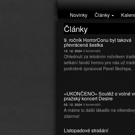
Přejít k hlavnímu obsahu
Novinky
Články
Kalen
Články
9. ročník HorrorConu byl taková
převrácená šestka
13. 12. 2024
0 komentářů
Ohlednutí za letošním ročníkem trad
setkání fandů hororu pro nás už trad
podrobně zpracoval Pavel Skořepa.
=UKONČENO= Soutěž o volné vs
pražský koncert Desire
03. 12. 2024
0 komentářů
A máme tu další lákadlo na víkendov
zdarma!
Listopadové strašání