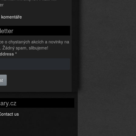
er
 komentáře
etter
ce o chystaných akcích a novinky na
l. Žádný spam, slibujeme!
Address
*
at
ary.cz
Contact us