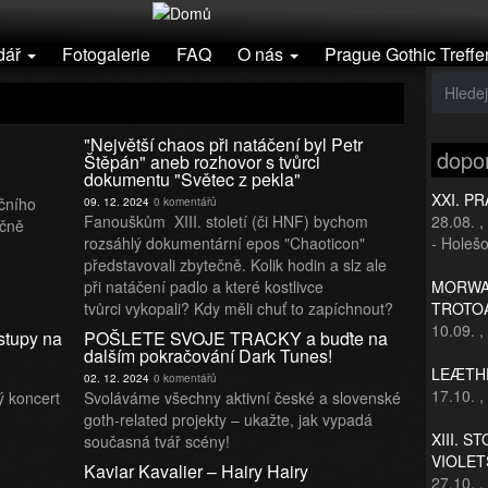
dář
Fotogalerie
FAQ
O nás
Prague Gothic Treffe
"Největší chaos při natáčení byl Petr
dopo
Štěpán" aneb rozhovor s tvůrci
dokumentu "Světec z pekla"
XXI. P
ičního
09. 12. 2024
0 komentářů
Fanouškům XIII. století (či HNF) bychom
28.08.
,
ičně
rozsáhlý dokumentární epos "Chaoticon"
- Holešo
představovali zbytečně. Kolik hodin a slz ale
při natáčení padlo a které kostlivce
MORWAN
tvůrci vykopali? Kdy měli chuť to zapíchnout?
TROTO
10.09.
,
tupy na
POŠLETE SVOJE TRACKY a buďte na
dalším pokračování Dark Tunes!
LEÆTHE
02. 12. 2024
0 komentářů
17.10.
,
ý koncert
Svoláváme všechny aktivní české a slovenské
goth-related projekty – ukažte, jak vypadá
XIII. S
současná tvář scény!
VIOLET
Kaviar Kavalier – Hairy Hairy
27.10.
,