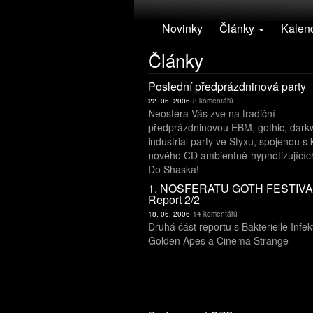
Přejít k hlavnímu obsahu
Novinky
Články
Kalen
Články
Poslední předprázdninová party
22. 06. 2006
8 komentářů
Neosféra Vás zve na tradiční
předprázdninovou EBM, gothic, dark
industrial party ve Styxu, spojenou s
nového CD ambientně-hypnotizující
Do Shaska!
1. NOSFERATU GOTH FESTIVAL
Report 2/2
18. 06. 2006
14 komentářů
Druhá část reportu s Bakterielle Infek
Golden Apes a Cinema Strang