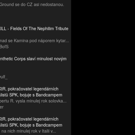
Ground se do CZ asi nedostanou.
LL - Fields Of The Nephilim Tribute
snad se Kamina pod náporem kytar...
BofS
nthetic Corps slaví minulost novým
ulf_
tR, pokračovatel legendárních
ialistů SPK, bojuje s Bandcampem
ertu R. vysla minulej rok solovka...
er
tR, pokračovatel legendárních
ialistů SPK, bojuje s Bandcampem
na nich minulej rok v Italii v...