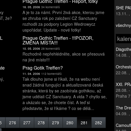
Prague Gothic Treffen - Report, fotky
SHE PAS
16. 05. 2006
34 komentářů
ky
A je to za námi. První živá akce, kterou jsme
13.11.
,
GT, že?
se zhruba rok po založení CZ Sanctuary
rozhodli za podpory Legion Wedrowycz
všechny
uspořádat. Update - nové fotky!
kale
L
Prague Gothic Treffen - !!!POZOR,
ZMĚNA MÍSTA!!!
Disgothe
10. 05. 2006
28 komentářů
Rozhodně nepřehlédněte, akce se přesouvá
14.08.
,
na jiné místo!!!
Orchest
ate
Prag Gotik Treffen?
22.08.
,
11. 04. 2006
112 komentářů
ný,
Tak dlouho jsme si říkali, že na webu není
XXI. P
snad žádná fungující a aktualizovaná česká
28.08.
stránka, která by se zaobírala gothikou, až
Praha 7
jsme udělali CZ Sanctuary. A vida ? chytlo se,
a ukázalo se, že chcete číst. A teď si
The Dre
představte, že si říkáme ? co se dělá...
04.09.
,
5
276
277
278
279
280
281
282
Camoufl