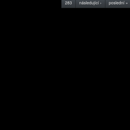
283
následující ›
poslední »