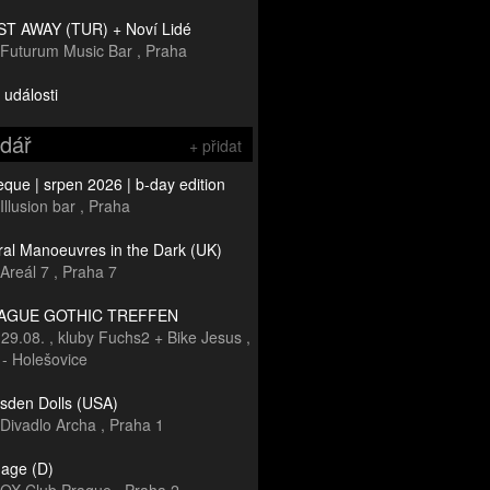
T AWAY (TUR) + Noví Lidé
Futurum Music Bar
,
Praha
 události
ndář
+ přidat
que | srpen 2026 | b-day edition
Illusion bar
,
Praha
ral Manoeuvres in the Dark (UK)
Areál 7
,
Praha 7
RAGUE GOTHIC TREFFEN
-
29.08.
,
kluby Fuchs2 + Bike Jesus
,
 - Holešovice
sden Dolls (USA)
Divadlo Archa
,
Praha 1
age (D)