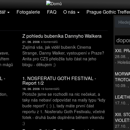
dář
Fotogalerie
FAQ
O nás
Prague Gothic Treffe
Z pohledu bubeníka Dannyho Walkera
dopo
21. 06. 2006
4 komentářů
Zajímá vás, jak viděl bubeník Cinema
XXI. P
wave,
Strange, Danny Walker, vystoupení v Praze?
28.08.
,
 křtem
Anita pro CZS přeložila tuto část na jeho
- Holešo
ch mágů
blogu - děkujem ;)
MORWAN
 -
1. NOSFERATU GOTH FESTIVAL -
TROTO
Report 1/2
10.09.
,
16. 06. 2006
19 komentářů
tion,
Protože jsme se rozhodli na nic nečekat, a
LEÆTHE
e
taky nás nebaví odpovídat na maily typu "kdy
17.10.
,
bude report" ( :) ), tady máte první část
reportu z 1. Nosferatu Goth Festivalu, včetně
XIII. S
fotek - druhá bude doplněna během víkendu
VIOLET
;)
27.10.
,