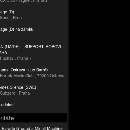
OX Club Prague
,
Praha 2
age (D)
Sono
,
Brno
age (D) na zámku
 (UA/DE) + SUPPORT: ROBOVI
ARA
Fuchs2
,
Praha 7
ams, Ostrava, klub Barrák
Barrák Music Club
,
70200 Ostrava
mes Silence (SWE)
Subzero
,
Praha
 události
ntáře
z Parade Ground a Minuit Machine