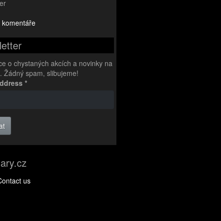
er
 komentáře
etter
ce o chystaných akcích a novinky na
l. Žádný spam, slibujeme!
Address
*
at
ary.cz
Contact us