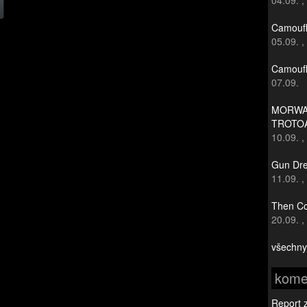
04.09.
,
Camoufl
05.09.
,
Camoufl
07.09.
MORWAN
TROTO
10.09.
,
Gun Dre
11.09.
,
Then Co
20.09.
,
všechny
kome
Report 