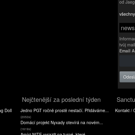
od Jaeg
všechny
newsl
Informa
tvůj mai
Email 
Odesl
Nejčtenější za poslední týden
Sanctu
g Doll
Jedno PGT ročně prostě nestačí. Přidáváme...
Kontakt / 
(2053x)
Domácí projekt Nyxady otevírá na novém...
(1619x)
Amíci NITE vyrazili na turné, které...