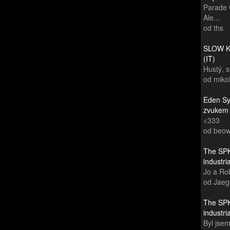
Parade 
Ale...
od ths
SLOW KI
(IT)
Hustý, 
od miko
Eden Sy
zvukem
<333
od beow
The SPK
industr
Jo a Rob
od Jaeg
The SPK
industr
Byl jsem 