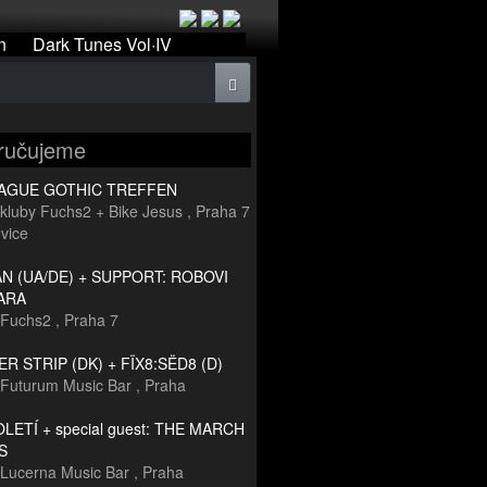
n
Dark Tunes Vol·IV
ručujeme
RAGUE GOTHIC TREFFEN
kluby Fuchs2 + Bike Jesus
,
Praha 7
vice
 (UA/DE) + SUPPORT: ROBOVI
ARA
Fuchs2
,
Praha 7
R STRIP (DK) + FÏX8:SËD8 (D)
Futurum Music Bar
,
Praha
TOLETÍ + special guest: THE MARCH
S
Lucerna Music Bar
,
Praha