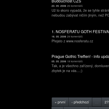
Budoucnost CZS
23. 05. 2006
26 komentářů
Už to skoro vypadá, že se tyhle strán
nebudou zabývat ničím jiným, než P
1. NOSFERATU GOTH FESTIVA
16. 05. 2006
29 komentářů
Přejato z www.nosferatu.cz
Prague Gothic Treffen! - info upd
05. 05. 2006
18 komentářů
Tak, a je všechno zařízený, domluve
zbytek je na vás....;)
« první
‹ předchozí
…
27