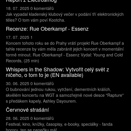
18. 07. 2025
0 komentářů
Jak vypadal kladenský klubový večer v podání tří elektronických
těles? O tom vám poví Kootcha.
Recenze: Rue Oberkampf - Essenz
17. 07. 2025
1
Koncem tohoto roku se do Prahy vrátí projekt Rue Oberkampf a
tahle recenze by vám měla zabránit jejich koncert v momentální
formě minout. Rue Oberkampf - Essenz Vydal: Young and Cold
Records, (25 min)
Whispers in the Shadow: Vytvořit celý svět z
ničeho, o tom to je (EN available)
30. 06. 2025
0 komentářů
O bubnování jednou rukou, vytržení, dementních králích,
skvělém koncertu na WGT a samozřejmě nové desce "Rapture"
s předákem kapely, Ashley Dayourem.
Červnové strašání
28. 06. 2025
0 komentářů
Festival, kino, knížky, časopisy, e-booky, speciálky - fanda
hororu, ten se panečku má!