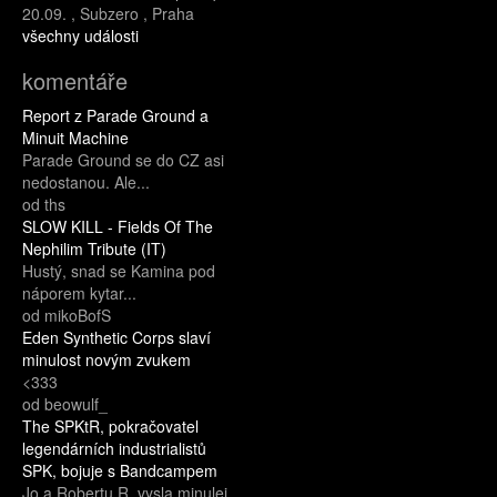
20.09.
,
Subzero
,
Praha
všechny události
komentáře
Report z Parade Ground a
Minuit Machine
Parade Ground se do CZ asi
nedostanou. Ale...
od ths
SLOW KILL - Fields Of The
Nephilim Tribute (IT)
Hustý, snad se Kamina pod
náporem kytar...
od mikoBofS
Eden Synthetic Corps slaví
minulost novým zvukem
<333
od beowulf_
The SPKtR, pokračovatel
legendárních industrialistů
SPK, bojuje s Bandcampem
Jo a Robertu R. vysla minulej