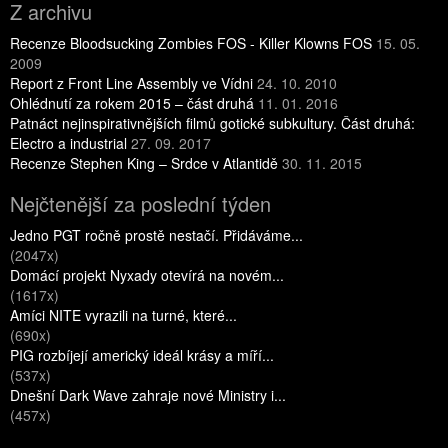
Z archivu
Recenze Bloodsucking Zombies FOS - Killer Klowns FOS
15. 05.
2009
Report z Front Line Assembly ve Vídni
24. 10. 2010
Ohlédnutí za rokem 2015 – část druhá
11. 01. 2016
Patnáct nejinspirativnějších filmů gotické subkultury. Část druhá:
Electro a industrial
27. 09. 2017
Recenze Stephen King – Srdce v Atlantidě
30. 11. 2015
Nejčtenější za poslední týden
Jedno PGT ročně prostě nestačí. Přidáváme...
(2047x)
Domácí projekt Nyxady otevírá na novém...
(1617x)
Amíci NITE vyrazili na turné, které...
(690x)
PIG rozbíjejí americký ideál krásy a míří...
(537x)
Dnešní Dark Wave zahraje nové Ministry i...
(457x)