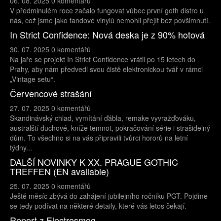
06. 08. 2025
0 komentářů
V předminulém roce začalo fungovat vůbec první goth distro u
nás, což jsme jako fandové vinylů nemohli přejít bez povšimnutí.
In Strict Confidence: Nová deska je z 90% hotová
30. 07. 2025
0 komentářů
Na jaře se projekt In Strict Confidence vrátil po 15 letech do
Prahy, aby nám předvedl svou čistě elektronickou tvář v rámci
„Vintage setu“.
Červencové strašání
27. 07. 2025
0 komentářů
Skandinávský chlad, vymítání ďábla, remake vyvražďováku,
australští duchové, kníže temnot, pokračování série i strašidelný
dům. To všechno si na vás připravili tvůrci hororů na letní
týdny...
DALŠÍ NOVINKY K XX. PRAGUE GOTHIC
TREFFEN (EN available)
25. 07. 2025
0 komentářů
Ještě měsíc zbývá do zahájení jubilejního ročníku PGT. Pojďme
se tedy podívat na některé detaily, které vás letos čekají.
Report z Electrosmog