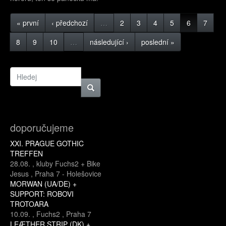
« první
‹ předchozí
…
2
3
4
5
6
7
8
9
10
…
následující ›
poslední »
doporučujeme
XXI. PRAGUE GOTHIC
TREFFEN
28.08.
,
kluby Fuchs2 + Bike
Jesus
,
Praha 7 - Holešovice
MORWAN (UA/DE) +
SUPPORT: ROBOVI
TROTOARA
10.09.
,
Fuchs2
,
Praha 7
LEÆTHER STRIP (DK) +