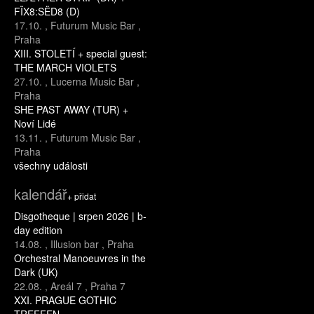
FÏX8:SËD8 (D)
17.10.
,
Futurum Music Bar
,
Praha
XIII. STOLETÍ + special guest:
THE MARCH VIOLETS
27.10.
,
Lucerna Music Bar
,
Praha
SHE PAST AWAY (TUR) +
Noví Lidé
13.11.
,
Futurum Music Bar
,
Praha
všechny události
kalendář
+ přidat
Disgotheque | srpen 2026 | b-
day edition
14.08.
,
Illusion bar
,
Praha
Orchestral Manoeuvres in the
Dark (UK)
22.08.
,
Areál 7
,
Praha 7
XXI. PRAGUE GOTHIC