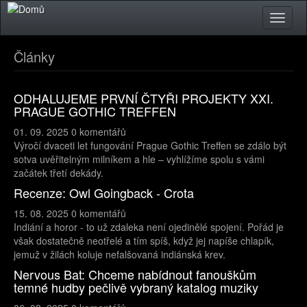
Přejít k hlavnímu obsahu
Toggle
naviga
Články
ODHALUJEME PRVNÍ ČTYŘI PROJEKTY XXI.
PRAGUE GOTHIC TREFFEN
01. 09. 2025
0 komentářů
Výročí dvaceti let fungování Prague Gothic Treffen se zdálo být
sotva uvěřitelným milníkem a hle – vyhlížíme spolu s vámi
začátek třetí dekády.
Recenze: Owl Goingback - Crota
15. 08. 2025
0 komentářů
Indiání a horor - to už zdaleka není ojedinělé spojení. Pořád je
však dostatečně neotřelé a tím spíš, když jej napíše chlapík,
jemuž v žilách koluje nefalšovaná indiánská krev.
Nervous Bat: Chceme nabídnout fanouškům
temné hudby pečlivě vybraný katalog muziky