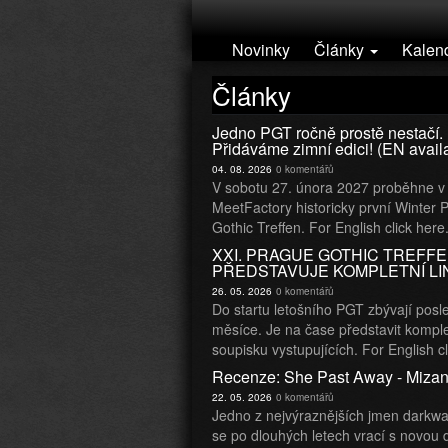
Přejít k hlavnímu obsahu
Novinky
Články
Kalen
Články
Jedno PGT ročně prostě nestačí.
Přidáváme zimní edici! (EN avail
04. 08. 2026
0 komentářů
V sobotu 27. února 2027 proběhne v
MeetFactory historicky první Winter 
Gothic Treffen. For English click here
XXI. PRAGUE GOTHIC TREFF
PŘEDSTAVUJE KOMPLETNÍ LI
26. 05. 2026
0 komentářů
Do startu letošního PGT zbývají posl
měsíce. Je na čase představit komple
soupisku vystupujících. For English cl
Recenze: She Past Away - Mizan
22. 05. 2026
0 komentářů
Jedno z nejvýraznějších jmen darkw
se po dlouhých letech vrací s novou