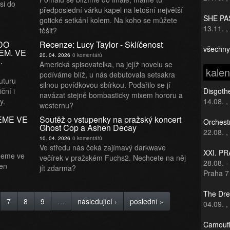
si do
předposlední várku kapel na letošní největší
SHE PAS
gotické setkání kolem. Na koho se můžete
13.11.
,
těšit?
DO
Recenze: Lucy Taylor - Sklíčenost
všechny
EM. VE
20. 04. 2026
0 komentářů
.
Americká spisovatelka, na jejíž novelu se
kale
podíváme blíž, u nás debutovala setsakra
uturu
silnou povídkovou sbírkou. Podařilo se jí
ční i
Disgothe
navázat stejně bombasticky mixem hororu a
y.
14.08.
,
westernu?
EME VE
Soutěž o vstupenky na pražský koncert
Orchest
Ghost Cop a Ashen Decay
22.08.
,
10. 04. 2026
0 komentářů
Ve středu nás čeká zajímavý darkwave
XXI. P
neme ve
večírek v pražském Fuchs2. Nechcete na něj
28.08.
den
jít zdarma?
Praha 7
The Dre
7
8
9
…
následující ›
poslední »
04.09.
,
Camoufl