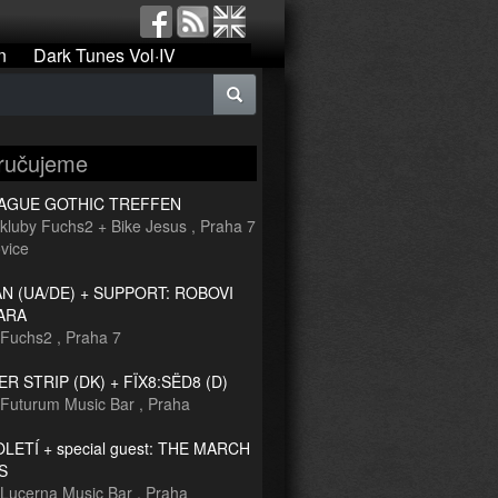
n
Dark Tunes Vol·IV
ručujeme
RAGUE GOTHIC TREFFEN
kluby Fuchs2 + Bike Jesus
,
Praha 7
vice
 (UA/DE) + SUPPORT: ROBOVI
ARA
Fuchs2
,
Praha 7
R STRIP (DK) + FÏX8:SËD8 (D)
Futurum Music Bar
,
Praha
TOLETÍ + special guest: THE MARCH
S
Lucerna Music Bar
,
Praha