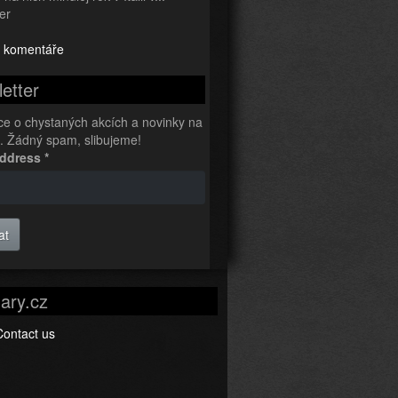
er
 komentáře
etter
ce o chystaných akcích a novinky na
l. Žádný spam, slibujeme!
Address
*
at
ary.cz
Contact us