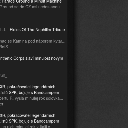
z Parade Ground a Minuit Machine
Ground se do CZ asi nedostanou.
LL - Fields Of The Nephilim Tribute
snad se Kamina pod náporem kytar...
BofS
nthetic Corps slaví minulost novým
ulf_
tR, pokračovatel legendárních
ialistů SPK, bojuje s Bandcampem
ertu R. vysla minulej rok solovka...
er
tR, pokračovatel legendárních
ialistů SPK, bojuje s Bandcampem
na nich minulej rok v Italii v...