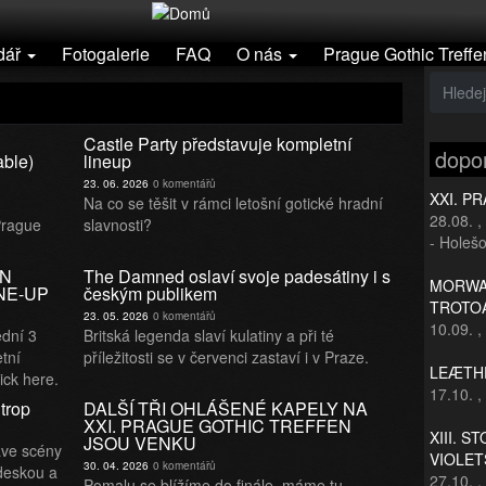
dář
Fotogalerie
FAQ
O nás
Prague Gothic Treffe
Castle Party představuje kompletní
dopo
able)
lineup
23. 06. 2026
0 komentářů
XXI. P
Na co se těšit v rámci letošní gotické hradní
28.08.
,
Prague
slavnosti?
- Holešo
.
EN
The Damned oslaví svoje padesátiny i s
MORWAN
NE-UP
českým publikem
TROTO
23. 05. 2026
0 komentářů
10.09.
,
ední 3
Britská legenda slaví kulatiny a při té
tní
příležitosti se v červenci zastaví i v Praze.
LEÆTHE
ick here.
17.10.
,
trop
DALŠÍ TŘI OHLÁŠENÉ KAPELY NA
XXI. PRAGUE GOTHIC TREFFEN
XIII. S
JSOU VENKU
ave scény
VIOLET
30. 04. 2026
0 komentářů
 deskou a
27.10.
,
Pomalu se blížíme do finále, máme tu