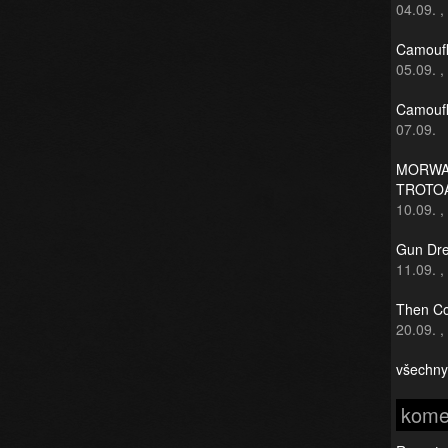
04.09.
,
Camoufl
05.09.
,
Camoufl
07.09.
MORWAN
TROTO
10.09.
,
Gun Dre
11.09.
,
Then Co
20.09.
,
všechny
kome