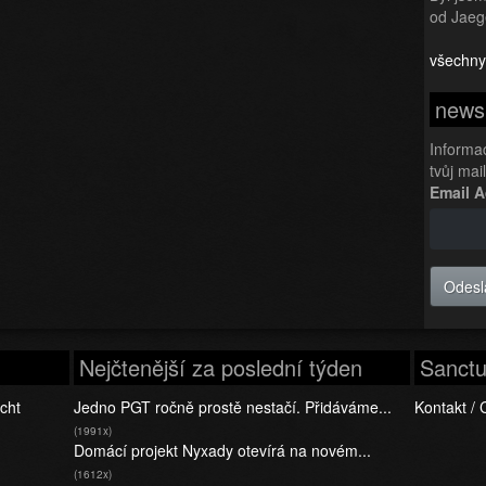
od Jaeg
všechny
newsl
Informa
tvůj mai
Email 
Odesl
Nejčtenější za poslední týden
Sanctu
cht
Jedno PGT ročně prostě nestačí. Přidáváme...
Kontakt / 
(1991x)
Domácí projekt Nyxady otevírá na novém...
(1612x)