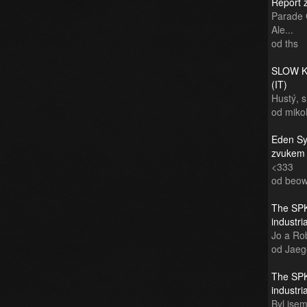
Report 
Parade 
Ale...
od ths
SLOW KI
(IT)
Hustý, 
od miko
Eden Sy
zvukem
<333
od beow
The SPK
industr
Jo a Rob
od Jaeg
The SPK
industr
Byl jsem 