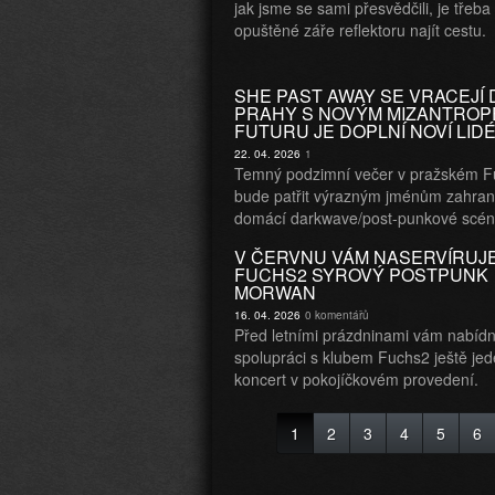
jak jsme se sami přesvědčili, je třeba 
opuštěné záře reflektoru najít cestu.
SHE PAST AWAY SE VRACEJÍ 
PRAHY S NOVÝM MIZANTROP
FUTURU JE DOPLNÍ NOVÍ LIDÉ
22. 04. 2026
1
Temný podzimní večer v pražském F
bude patřit výrazným jménům zahrani
domácí darkwave/post-punkové scén
V ČERVNU VÁM NASERVÍRUJ
FUCHS2 SYROVÝ POSTPUNK
MORWAN
16. 04. 2026
0 komentářů
Před letními prázdninami vám nabíd
spolupráci s klubem Fuchs2 ještě je
koncert v pokojíčkovém provedení.
1
2
3
4
5
6