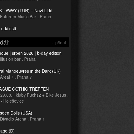
T AWAY (TUR) + Noví Lidé
Futurum Music Bar
,
Praha
 události
ndář
+ přidat
que | srpen 2026 | b-day edition
Illusion bar
,
Praha
ral Manoeuvres in the Dark (UK)
Areál 7
,
Praha 7
RAGUE GOTHIC TREFFEN
-
29.08.
,
kluby Fuchs2 + Bike Jesus
,
 - Holešovice
sden Dolls (USA)
Divadlo Archa
,
Praha 1
age (D)