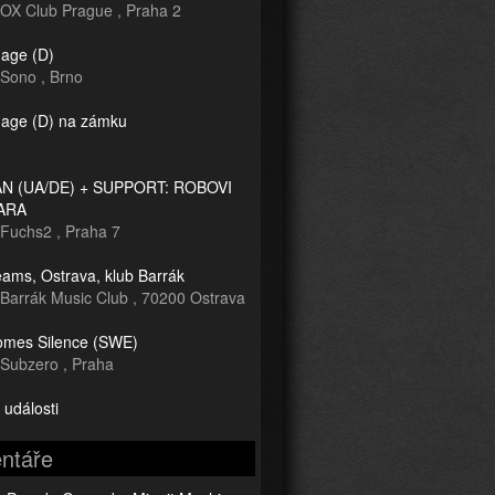
OX Club Prague
,
Praha 2
age (D)
Sono
,
Brno
age (D) na zámku
 (UA/DE) + SUPPORT: ROBOVI
ARA
Fuchs2
,
Praha 7
ams, Ostrava, klub Barrák
Barrák Music Club
,
70200 Ostrava
mes Silence (SWE)
Subzero
,
Praha
 události
ntáře