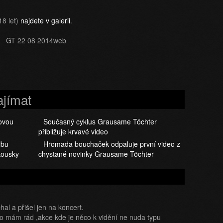
18 let)
najdete v galerii
.
ajímat
novou
Současný cyklus Grausame Töchter
přibližuje krvavé video
lbu
Hromada bouchaček odpaluje první video z
 kousky
chystané novinky Grausame Töchter
al a přišel jen na koncert.
 co mám rád ,akce kde je něco k vidění ne nuda typu