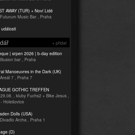
T AWAY (TUR) + Noví Lidé
Futurum Music Bar
,
Praha
 události
ndář
+ přidat
que | srpen 2026 | b-day edition
Illusion bar
,
Praha
ral Manoeuvres in the Dark (UK)
Areál 7
,
Praha 7
RAGUE GOTHIC TREFFEN
-
29.08.
,
kluby Fuchs2 + Bike Jesus
,
 - Holešovice
sden Dolls (USA)
Divadlo Archa
,
Praha 1
age (D)