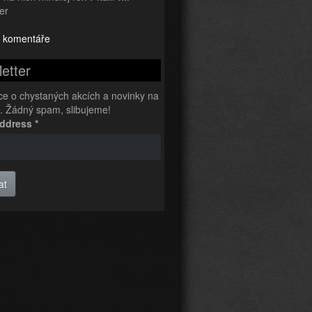
er
 komentáře
etter
ce o chystaných akcích a novinky na
l. Žádný spam, slibujeme!
Address
*
at