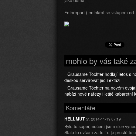
jako doma.
Fotoreport (tentokrát se vstupem od 
mohlo by vás také z
Grausame Töchter hodlají letos s 
deskou servírovat jed i extázi
Grausame Töchter na novém dvoja
nabízí nové nářezy i letité kabaretní
Komentáře
HELLMUT
St, 2014-11-19 07:19
Bylo to super,mučení jsem sice vynech
Stalo to ovšem za to.To je prostě to