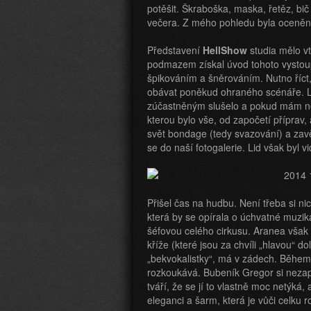
potěšit. Škraboška, maska, řetěz, bič
večera. Z mého pohledu byla ocenění
Představení
HellShow
studia mělo vt
podmazem získal úvod tohoto vystoupe
špikováním a šněrováním. Nutno říct
obávat poněkud ohraného scénáře. Le
zúčastněným slušelo a pokud mám něc
kterou bylo vše, od započetí příprav
svět bondage (tedy svazování) a zav
se do naší fotogalerie. Lid však byl vi
Přišel čas na hudbu. Není třeba si ni
která by se opírala o úchvatné muzika
šéfovou celého cirkusu. Aranea však
kříže (které jsou za chvíli „hlavou“ d
„bekvokalistky“, má v zádech. Během
rozkoukává. Bubeník Gregor si neza
tváří, že se jí to vlastně moc netýká
eleganci a šarm, která je vůči celku r