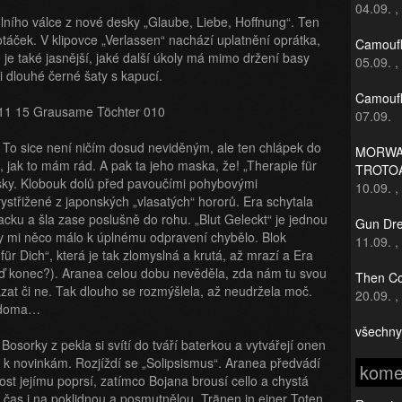
04.09.
,
itulního válce z nové desky „Glaube, Liebe, Hoffnung“. Ten
táček. V klipovce „Verlassen“ nachází uplatnění oprátka,
Camoufl
 je také jasnější, jaké další úkoly má mimo držení basy
05.09.
,
ei dlouhé černé šaty s kapucí.
Camoufl
07.09.
 To sice není ničím dosud neviděným, ale ten chlápek do
MORWAN
jak to mám rád. A pak ta jeho maska, že! „Therapie für
TROTO
sky. Klobouk dolů před pavoučími pohybovými
10.09.
,
ystřižené z japonských „vlasatých“ hororů. Era schytala
cku a šla zase poslušně do rohu. „Blut Geleckt“ je jednou
Gun Dre
dy mi něco málo k úplnému odpravení chybělo. Blok
11.09.
,
für Dich“, která je tak zlomyslná a krutá, až mrazí a Era
 teď konec?). Aranea celou dobu nevěděla, zda nám tu svou
Then Co
zat či ne. Tak dlouho se rozmýšlela, až neudržela moč.
20.09.
,
o doma…
všechny
Bosorky z pekla si svítí do tváří baterkou a vytvářejí onen
se k novinkám. Rozjíždí se „Solipsismus“. Aranea předvádí
kome
ost jejímu poprsí, zatímco Bojana brousí cello a chystá
e čas i na poklidnou a posmutnělou „Tränen in einer Toten