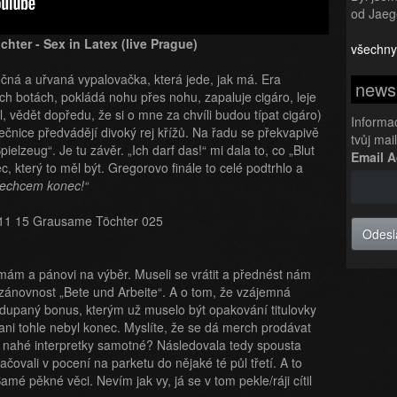
od Jaeg
hter - Sex in Latex (live Prague)
všechny
očná a uřvaná vypalovačka, která jede, jak má. Era
newsl
ch botách, pokládá nohu přes nohu, zapaluje cigáro, leje
l, vědět dopředu, že si o mne za chvíli budou típat cigáro)
Informa
tanečnice předvádějí divoký rej křížů. Na řadu se překvapivě
tvůj mai
elzeug“. Je tu závěr. „Ich darf das!“ mi dala to, co „Blut
Email 
, který to měl být. Gregorovo finále to celé podtrhlo a
 nechcem konec!“
Odesl
dámám a pánovi na výběr. Museli se vrátit a přednést nám
í zánovnost „Bete und Arbeite“. A o tom, že vzájemná
ydupaný bonus, kterým už muselo být opakování titulovky
 ani tohle nebyl konec. Myslíte, že se dá merch prodávat
ou nahé interpretky samotné? Následovala tedy spousta
čovali v pocení na parketu do nějaké té půl třetí. A to
é pěkné věci. Nevím jak vy, já se v tom pekle/ráji cítil