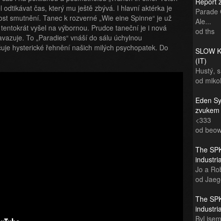
Report 
 odtikávat čas, který mu ještě zbývá. I hlavní aktérka je
Parade 
st smutnění. Tanec k rozverné „Wie eine Spinne“ je už
Ale...
 tentokrát vyšel na výbornou. Prudce taneční je i nová
od ths
avazuje. To „Paradies“ vnáší do sálu úchylnou
čuje hysterické řehnění našich milých psychopatek. Do
SLOW KI
(IT)
Hustý, 
od miko
Eden Sy
zvukem
<333
od beow
The SPK
industr
Jo a Rob
od Jaeg
The SPK
industr
Byl jsem 