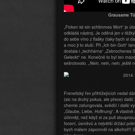
Grausame Töc
„Ficken ist ein schlimmes Wort“ je út
odkládá nástroj. Je oděná jen v těžký
do sebe víno z flašky (taky bych si da
a moc ji to sluší. Při „Ich bin Gott“ 
dostala i „techňárna“ „Zebrochenes Spi
Geleckt“ ne. Konečně to byl ten mazec
sešrotovalo.
„Nein, nein, nein, ještě
Frenetický řev přihlížejících nedal 
(sic na druhý pokus, ale přece) dalš
chemie zafungovala, svědčí i další v
„Glaube, Liebe, Hoffnung“. A vlastně
účinněji, než když si za pult stoupn
focení, úsměvů a největší držáci pokra
bych málem zapomněl na alkohol!!! Sam