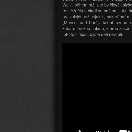
Welt“, během níž jako by člověk slyšel
rozněžnělá a hladí se nožem… Ale do
proslulejší než nějaká „makaréna“ a i
„Mensch und Tier“, a tak přirozeně n
kabaretiérskou náladu, kterou zakon
tohoto cirkusu byste děti nevzali.