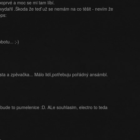
 poprvé a moc se mi tam líbí.
 vydařil .Škoda že teď už se nemám na co těšit - nevím že
ops:
botu... ;-)
rista a zpěvačka... Málo lidí,potřebuju pořádný ansámbl.
 bude to pumelenice :D. ALe souhlasim, electro to teda