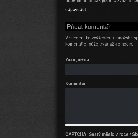
Bubeník hmm ,tak ještě to zvážím :lol
odpovědět
Přidat komentář
Vzhledem ke zvýšenému množství sp
komentáře může trvat až 48 hodin.
Vaše jméno
Komentář
CAPTCHA: Šestý měsíc v roce / Six