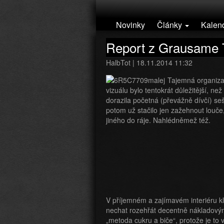
Přejít k hlavnímu obsahu
Novinky
Články
Kalen
Report z Grausame 
HalbTot | 18.11.2014 11:32
Tajemná organizac
vizuálu bylo tentokrát důležitější, n
dorazila početná (převážně dívčí) se
potom už stačilo jen zažehnout louče,
jiného do ráje. Nahlédněmež též.
V příjemném a zajímavém interiéru kl
nechat rozehřát decentně nákladov
„metoda cukru a biče“, protože je to 