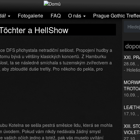
dář
Fotogalerie
FAQ
O nás
Prague Gothic Treffe
Töchter a HellShow
dopo
e DFS přichystala netradiční sešlost. Propojení hudby a
ež tomu bývá u většiny klasických koncertů. Z Hamburku
XXI. P
šlost, ta se následně smíchala s tuzemským zvířectvem a
28.08.
,
 aby zbloudilé duše trefily. Pro někoho do pekla, pro
- Holešo
MORWAN
TROTO
10.09.
,
LEÆTHE
17.10.
,
ubu Kotelna se sešla pestrá směsice lidu, která se mohla
XIII. S
ým úvodem. Pokud vám nikdy nedávala žádný smysl
VIOLET
ve vašich očích jedno a totéž, pak vás muselo uvítání
27.10.
,