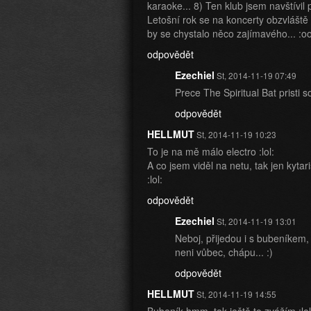
karaoke... 8) Ten klub jsem navštívil
Letošní rok se na koncerty obzvláště
by se chystalo něco zajímavého... :o
odpovědět
Ezechiel
St, 2014-11-19 07:49
Prece The Spiritual Bat pristi so
odpovědět
HELLMUT
St, 2014-11-19 10:23
To je na mě málo electro :lol:
A co jsem viděl na netu, tak jen kyta
:lol:
odpovědět
Ezechiel
St, 2014-11-19 13:01
Neboj, přijedou i s bubeníkem,
neni vůbec, chápu... :)
odpovědět
HELLMUT
St, 2014-11-19 14:55