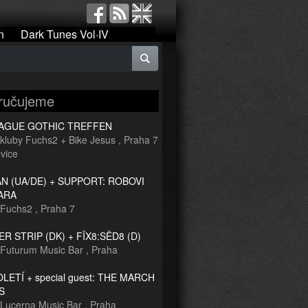
n
Dark Tunes Vol·IV
ručujeme
RAGUE GOTHIC TREFFEN
kluby Fuchs2 + Bike Jesus
,
Praha 7
vice
 (UA/DE) + SUPPORT: ROBOVI
ARA
Fuchs2
,
Praha 7
R STRIP (DK) + FÏX8:SËD8 (D)
Futurum Music Bar
,
Praha
TOLETÍ + special guest: THE MARCH
S
Lucerna Music Bar
,
Praha