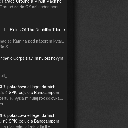
z Parade Ground a Minuit Machine
Ground se do CZ asi nedostanou.
LL - Fields Of The Nephilim Tribute
snad se Kamina pod náporem kytar...
BofS
nthetic Corps slaví minulost novým
ulf_
tR, pokračovatel legendárních
ialistů SPK, bojuje s Bandcampem
ertu R. vysla minulej rok solovka...
er
tR, pokračovatel legendárních
ialistů SPK, bojuje s Bandcampem
na nich minulej rok v Italii v...