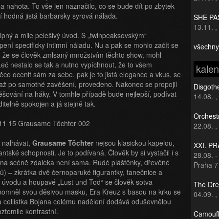
 a nahota. To vše jen naznačilo, co se bude dít po zbytek
 hodná jistá barbarsky syrová nálada.
SHE PAS
13.11.
,
ipný a mile pelešivý úvod. S „twinpeaksovským“
ní specificky intimní náladu. Nu a pak se mohlo začít se
všechny
, že se člověk zmlsaný množstvím těchto show, mohl
č nestalo se tak a nutno vypíchnout, že to všem
kale
o ocenit sám za sebe, pak je to jistá elegance a vkus, se
, až po samotné zavěšení, provedeno. Nakonec se propojil
Disgothe
ěšování na háky. V tomhle případě bude nejlepší, podívat
14.08.
,
ditelně spokojen a já stejně tak.
Orchest
22.08.
,
c nalhávat,
Grausame Töchter
nejsou klasickou kapelou,
XXI. P
ntské schopnosti. Je to podívaná. Člověk by si vystačil i s
28.08.
 na scéně zdaleka není sama. Rudé pláštěnky, dřevěné
Praha 7
olů) – zkrátka dvě černoparuké figurantky, tanečnice a
 úvodu a houpavé „Lust und Tod“ se člověk sotva
The Dre
pomněl svou děsivou masku, Era Kreuz s basou na krku se
04.09.
,
, a cellistka Bojana celému nadělení dodává oduševnělou
oztomile kontrastní.
Camoufl