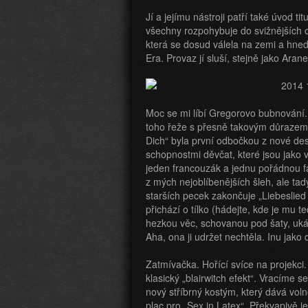
Jí a jejímu nástroji patří také úvod t
všechny rozpohybuje do svižnějších o
která se dosud válela na zemi a hned
Era. Provaz jí sluší, stejně jako Aran
Moc se mi líbí Gregorovo bubnování.
toho řeže s přesně takovým důrazem, 
Dich“ byla první odbočkou z nové de
schopnostmi děvčat, které jsou jako v
jeden francouzák a jednu pořádnou fa
z mých nejoblíbenějších šleh, ale ta
starších pecek zakončuje „Liebeslied 
přichází o tílko (hádejte, kde je mu
hezkou věc, schovanou pod šaty, uká
Aha, ona ji udržet nechtěla. Inu jak
Zatmívačka. Hořící svíce na projekci. 
klasický „blairwitch efekt“. Vracíme 
nový stříbrný kostým, který dává voln
plac pro „Sex in Latex“. Překvapivě j