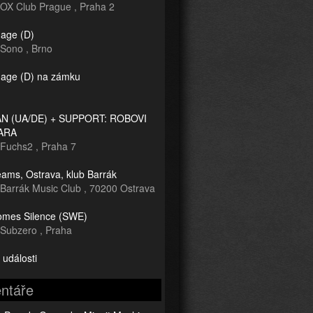
OX Club Prague
,
Praha 2
age (D)
Sono
,
Brno
age (D) na zámku
 (UA/DE) + SUPPORT: ROBOVI
ARA
Fuchs2
,
Praha 7
ams, Ostrava, klub Barrák
Barrák Music Club
,
70200 Ostrava
mes Silence (SWE)
Subzero
,
Praha
 události
ntáře