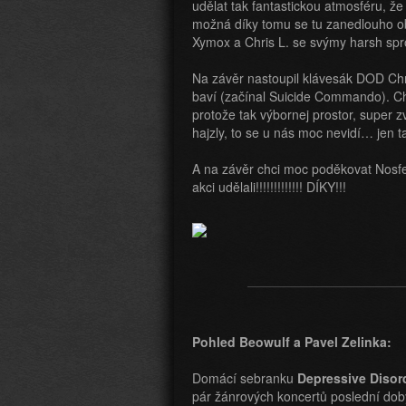
udělat tak fantastickou atmosféru, že
možná díky tomu se tu zanedlouho obj
Xymox a Chris L. se svýmy harsh s
Na závěr nastoupil klávesák DOD Chr
baví (začínal Suicide Commando). Ch
protože tak výbornej prostor, super zv
hajzly, to se u nás moc nevidí… jen 
A na závěr chci moc poděkovat Nosfe
akci udělali!!!!!!!!!!!!! DÍKY!!!
Pohled Beowulf a Pavel Zelinka:
Domácí sebranku
Depressive Disor
pár žánrových koncertů poslední doby.