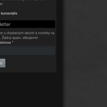
er
 komentáře
etter
ce o chystaných akcích a novinky na
l. Žádný spam, slibujeme!
Address
*
at