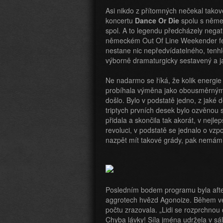
Asi nikdo z přítomných nečekal takov
koncertu
Dance Or Die
spolu s němec
spol. A to legendu předcházely negat
německém Out Of Line Weekender fes
nestane nic nepředvídatelného, tenhl
výborně dramaturgicky sestavený a 
Ne nadarmo se říká, že kolik energie d
probíhala výměna jako obousměrným
došlo. Bylo v podstatě jedno, z jaké 
triptych prvních desek bylo ozvěnou s
přidala a skončila tak akorát, v nejl
revoluci, v podstatě se jednalo o vz
nazpět mít takové grády, pak nemám
Posledním bodem programu byla aft
aggrotech hvězd Agonoize. Během ve
počtu zrazovala. „Lidi se rozprchnou
Chyba lávky! Síla jména udržela v sál