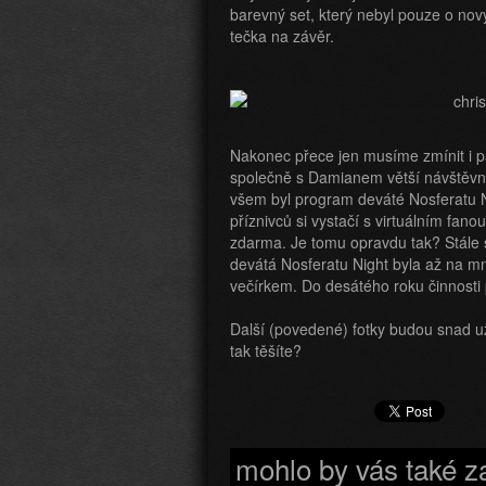
barevný set, který nebyl pouze o nov
tečka na závěr.
Nakonec přece jen musíme zmínit i pá
společně s Damianem větší návštěvno
všem byl program deváté Nosferatu Ni
příznivců si vystačí s virtuálním fa
zdarma. Je tomu opravdu tak? Stále 
devátá Nosferatu Night byla až na 
večírkem. Do desátého roku činnosti
Další (povedené) fotky budou snad už
tak těšíte?
mohlo by vás také z