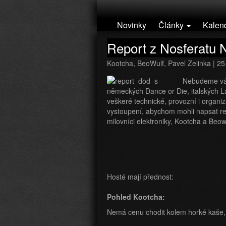
Přejít k hlavnímu obsahu
Novinky
Články
Kalen
Report z Nosferatu N
Kootcha, BeoWulf, Pavel Zelinka | 2
Nebudeme vám
německých Dance or Die, italských L
veškeré technické, provozní i organiz
vystoupení, abychom mohli napsat rep
milovníci elektroniky, Kootcha a Beo
Hosté mají přednost:
Pohled Kootcha:
Nemá cenu chodit kolem horké kaše, 