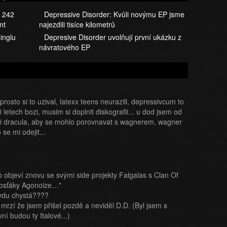
t 242
Depressive Disorder: Kvůli novýmu EP jsme
nt
najezdili tisíce kilometrů
inglu
Depresive Disorder uvolňují první ukázku z
návratového EP
rosto si to uzival, latexx teens neurazili, depressivcum to
etech bozi, musim si doplnit diskografii... u dod jsem od
evi dracula, aby se mohlo porovnavat s wagnerem, wagner
 se mi odejit...
objeví znovu se svými side projekty Falgalas s Clan Of
rosťáky Agonoize…"
avdu chystá????
mrzí že jsem přišel pozdě a neviděl D.D. (Byl jsem s
ní budou ty Italové...)