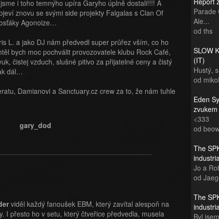
Report 
 jsme i toho temnýho upíra Garyho úplně dostali!!!! A
Parade 
eví znovu se svými side projekty Falgalas s Clan Of
Ale...
prosťáky Agonoize…
od ths
is L. a jako DJ nám předvedl super průřez vším, co ho
SLOW KI
těl bych moc pochválit provozovatele klubu Rock Café,
(IT)
uk, čistej vzduch, slušné pitivo za přijatelné ceny a čistý
Hustý, 
tak dál…
od miko
ratu, Damianovi a Sanctuary.cz crew za to, že nám tuhle
Eden Sy
zvukem
<333
od beow
The SPK
industr
Jo a Rob
od Jaeg
The SPK
der
viděl každý fanoušek EBM, který zavítal alespoň na
industr
 I přesto ho v setu, který čtveřice předvedla, musela
Byl jsem 