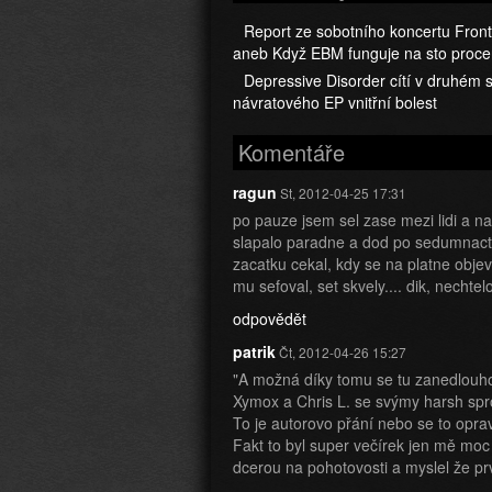
Report ze sobotního koncertu Fron
aneb Když EBM funguje na sto proce
Depressive Disorder cítí v druhém s
návratového EP vnitřní bolest
Komentáře
ragun
St, 2012-04-25 17:31
po pauze jsem sel zase mezi lidi a nap
slapalo paradne a dod po sedumnacti l
zacatku cekal, kdy se na platne obj
mu sefoval, set skvely.... dik, nechtelo
odpovědět
patrik
Čt, 2012-04-26 15:27
"A možná díky tomu se tu zanedlouho 
Xymox a Chris L. se svýmy harsh sp
To je autorovo přání nebo se to opr
Fakt to byl super večírek jen mě moc 
dcerou na pohotovosti a myslel že prv