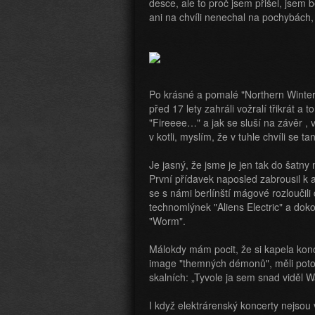
desce, ale to proč jsem přišel, jsem
ani na chvíli nenechal na pochybách,
Po krásné a pomalé "Northern Winter"
před 17 lety zahráli vožralí třikrát a 
"Fireeee…" a jak se sluší na závěr ,
v kotli, myslím, že v tuhle chvíli se tan
Je jasný, že jsme je jen tak do šatny
První přídavek naposled zabrousil k
se s námi berlínští mágové rozloučil
technomlýnek "Aliens Electric" a do
"Worm".
Málokdy mám pocit, že si kapela konce
image "themných démonů", měli potom 
skalních: „Tyvole ja sem snad viděl W
I když elektrárenský koncerty nejsou