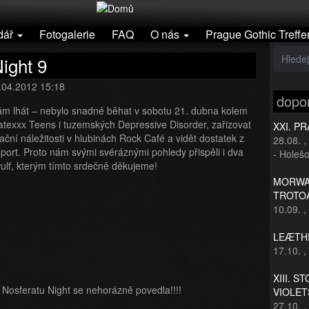
dář
Fotogalerie
FAQ
O nás
Prague Gothic Treffe
ight 9
5.04.2012 15:18
dopo
 lhát – nebylo snadné běhat v sobotu 21. dubna kolem
atexxx Teens i tuzemských Depressive Disorder, zařizovat
XXI. P
ační náležitosti v hlubinách Rock Café a vidět dostatek z
28.08.
,
ort. Proto nám svými svéráznými pohledy přispěli i dva
- Holešo
wulf, kterým tímto srdečně děkujeme!
MORWAN
TROTO
10.09.
,
LEÆTHE
17.10.
,
XIII. S
Nosferatu Night se nehorázně povedla!!!!
VIOLET
27.10.
,