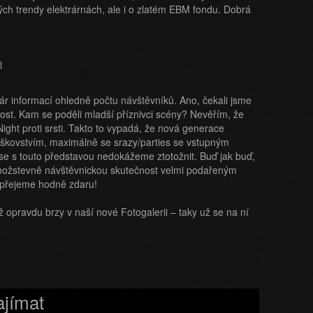
ých trendy elektrárnách, ale i o zlatém EBM fondu. Dobrá
r informací ohledně počtu návštěvníků. Ano, čekali jsme
st. Kam se poděli mladší příznivci scény? Nevěřím, že
ght proti srsti. Takto to vypadá, že nová generace
nouškovstvím, maximálně se srazy/parties se vstupným
se s touto představou nedokážeme ztotožnit. Buď jak buď,
množstevně návštěvnickou skutečnost velmi podařeným
 přejeme hodně zdaru!
 opravdu brzy v naší nové Fotogalerii – taky už se na ní
ajímat