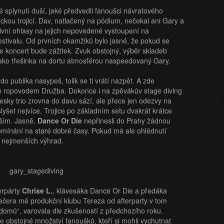
é splynutí duší, jaké předvedli fanoušci návratového
kou trojicí. Dav, natlačený na pódium, nečekal ani Gary a
ivní ohlasy na jejich nepovedené vystoupení na
tivalu. Od prvních okamžiků bylo jasné, že pokud se
e koncert bude zážitek. Zvuk obstojný, výběr skladeb
jako třešinka na dortu atmosférou naspeedovaný Gary.
o publika nasypeš, tolik se ti vrátí nazpět. A zde
 ropovodem Družba. Dokonce i na zpěvákův stage diving
desky trio zrovna do davu sází, ale přece jen odezvy na
lyšet nejvíce. Trojice po základním setu dvakrát krátce
epším. Jasně,
Dance Or Die
nepřinesli do Prahy žádnou
pomínání na staré dobré časy. Pokud má ale ohlédnutí
 nejmenších výhrad.
erpárty
Chrise L.
, klávesáka Dance Or Die a předáka
čera mě produkční klubu Tereza od afterparty v tom
 domů“, varovala dle zkušeností z předchozího roku.
e obstojné množství fanoušků, kteří si mohli vychutnat