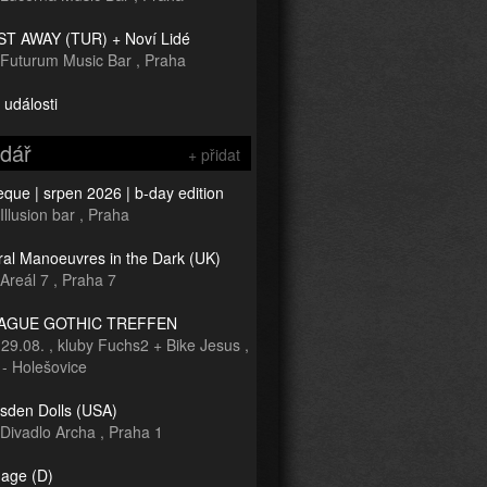
T AWAY (TUR) + Noví Lidé
Futurum Music Bar
,
Praha
 události
ndář
+ přidat
que | srpen 2026 | b-day edition
Illusion bar
,
Praha
ral Manoeuvres in the Dark (UK)
Areál 7
,
Praha 7
RAGUE GOTHIC TREFFEN
-
29.08.
,
kluby Fuchs2 + Bike Jesus
,
 - Holešovice
sden Dolls (USA)
Divadlo Archa
,
Praha 1
age (D)