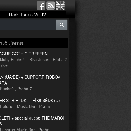
n
Dark Tunes Vol·IV
ručujeme
RAGUE GOTHIC TREFFEN
kluby Fuchs2 + Bike Jesus
,
Praha 7
vice
 (UA/DE) + SUPPORT: ROBOVI
ARA
Fuchs2
,
Praha 7
R STRIP (DK) + FÏX8:SËD8 (D)
Futurum Music Bar
,
Praha
TOLETÍ + special guest: THE MARCH
S
Lucerna Music Bar
,
Praha