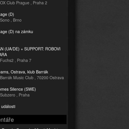
OX Club Prague
,
Praha 2
age (D)
Sono
,
Brno
age (D) na zámku
 (UA/DE) + SUPPORT: ROBOVI
ARA
Fuchs2
,
Praha 7
ams, Ostrava, klub Barrák
Barrák Music Club
,
70200 Ostrava
mes Silence (SWE)
Subzero
,
Praha
 události
ntáře