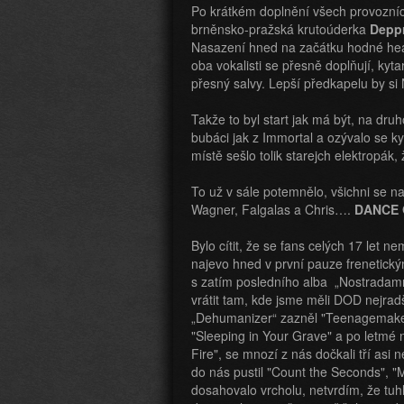
Po krátkém doplnění všech provozních
brněnsko-pražská krutoúderka
Deppr
Nasazení hned na začátku hodné headli
oba vokalisti se přesně doplňují, ky
přesný salvy. Lepší předkapelu by si 
Takže to byl start jak má být, na druh
bubáci jak z Immortal a ozývalo se k
místě sešlo tolik starejch elektropák, 
To už v sále potemnělo, všichni se na
Wagner, Falgalas a Chris….
DANCE 
Bylo cítit, že se fans celých 17 let n
najevo hned v první pauze frenetick
s zatím posledního alba „Nostradamn
vrátit tam, kde jsme měli DOD nejradš
„Dehumanizer“ zazněl "Teenagemakeup
"Sleeping in Your Grave" a po letmé
Fire", se mnozí z nás dočkali tří asi
do nás pustil "Count the Seconds", 
dosahovalo vrcholu, netvrdím, že tuh