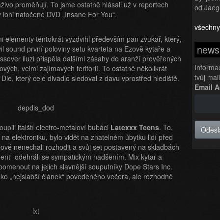
naživo proměňují. To jsme ostatně hlásali už v reportech
od Jaeg
h v loni natočené DVD „Insane For You“.
všechny
elementy tentokrát vyzdvihl především pan zvukař, který,
newsl
il sound první poloviny setu kvarteta na Ezově kytaře a
sover iluzi přispěla dalšími zásahy do aranží prověřených
Informa
vých, velmi zajímavých teritorií. To ostatně několikrát
tvůj mai
ie, který celé divadlo sledoval z davu vprostřed hlediště.
Email 
pili italští electro-metaloví bubáci
Latexxx Teens
. To,
Odesl
e na elektroniku, bylo vidět na znatelném úbytku lidí před
ové nenechali rozhodit a svůj set postavený na skladbách
ment“ odehráli se sympatickým nadšením. Mix kytar a
pomenout na jejich slavnější souputníky Dope Stars Inc.
 jako „nejslabší článek“ povedeného večera, ale rozhodně