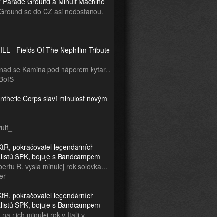
z Parade Ground a Minuit Machine
Ground se do CZ asi nedostanou.
LL - Fields Of The Nephilim Tribute
snad se Kamina pod náporem kytar...
BofS
nthetic Corps slaví minulost novým
ulf_
tR, pokračovatel legendárních
ialistů SPK, bojuje s Bandcampem
ertu R. vysla minulej rok solovka...
er
tR, pokračovatel legendárních
ialistů SPK, bojuje s Bandcampem
na nich minulej rok v Italii v...