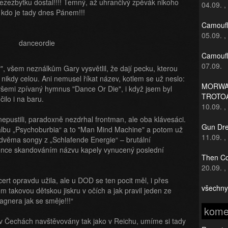
 bezezbytku dostal!!!! Temný, až uhrančivý zpěvák nikoho
04.09.
,
 kdo je tady dnes Pánem!!!
Camoufl
05.09.
,
Camoufl
07.09.
, všem neználkům Gary vysvětlil, že dají pecku, kterou
to nikdy celou. Ani nemusel říkat název, kotlem se už neslo:
MORWAN
 všemi zpívaný hymnus "Dance Or Die", i když jsem byl
TROTO
čilo i na baru.
10.09.
,
 nepustili, paradoxně nezdrhal frontman, ale oba klávesáci.
Gun Dre
 albu „Psychoburbia“ a to "Man Mind Machine" a potom už
11.09.
,
i dvěma songy z „Schlafende Energie“ – brutální
konce skandováním názvu kapely vynucený poslední
Then Co
20.09.
,
rt opravdu užila, ale u DOD se ten pocit měl, i přes
všechny
takovou dětskou jiskru v očích a jak pravil jeden ze
agnera jak se směje!!!“
kome
 v Čechách navštěvovány tak jako v Reichu, umíme si tady