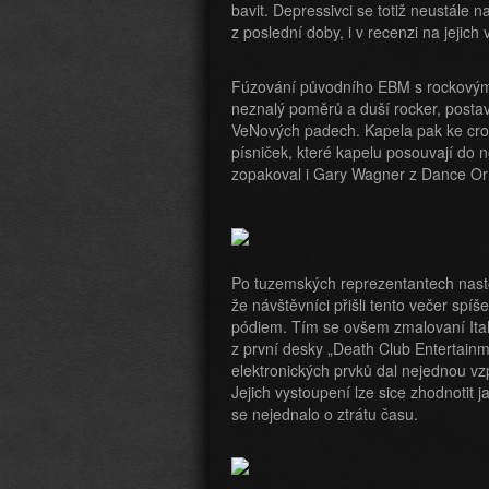
bavit. Depressivci se totiž neustále 
z poslední doby, i v recenzi na jejic
Fúzování původního EBM s rockovými 
neznalý poměrů a duší rocker, postav
VeNových padech. Kapela pak ke cros
písniček, které kapelu posouvají do no
zopakoval i Gary Wagner z Dance Or D
Po tuzemských reprezentantech nastou
že návštěvníci přišli tento večer spíš
pódiem. Tím se ovšem zmalovaní Ital
z první desky „Death Club Entertain
elektronických prvků dal nejednou vz
Jejich vystoupení lze sice zhodnotit
se nejednalo o ztrátu času.