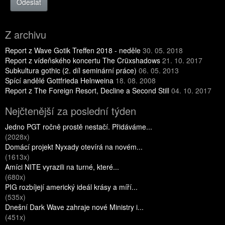
Odeslat
Z archivu
Report z Wave Gotik Treffen 2018 - neděle
30. 05. 2018
Report z vídeňského koncertu The Crüxshadows
21. 10. 2017
Subkultura gothic (2. díl seminární práce)
06. 05. 2013
Spící andělé Gottfrieda Helnweina
18. 08. 2008
Report z The Foreign Resort, Decline a Second Still
04. 10. 2017
Nejčtenější za poslední týden
Jedno PGT ročně prostě nestačí. Přidáváme...
(2028x)
Domácí projekt Nyxady otevírá na novém...
(1613x)
Amíci NITE vyrazili na turné, které...
(680x)
PIG rozbíjejí americký ideál krásy a míří...
(535x)
Dnešní Dark Wave zahraje nové Ministry i...
(451x)