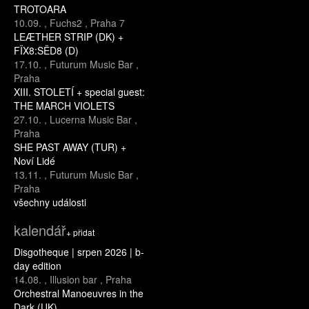
TROTOARA
10.09.
,
Fuchs2
,
Praha 7
LEÆTHER STRIP (DK) +
FÏX8:SËD8 (D)
17.10.
,
Futurum Music Bar
,
Praha
XIII. STOLETÍ + special guest:
THE MARCH VIOLETS
27.10.
,
Lucerna Music Bar
,
Praha
SHE PAST AWAY (TUR) +
Noví Lidé
13.11.
,
Futurum Music Bar
,
Praha
všechny události
kalendář
+ přidat
Disgotheque | srpen 2026 | b-
day edition
14.08.
,
Illusion bar
,
Praha
Orchestral Manoeuvres in the
Dark (UK)