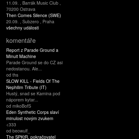
11.09.
,
Barrák Music Club
,
70200 Ostrava
Then Comes Silence (SWE)
20.09.
,
Subzero
,
Praha
všechny události
komentáře
Report z Parade Ground a
Minuit Machine
Parade Ground se do CZ asi
nedostanou. Ale...
od ths
SLOW KILL - Fields Of The
Nephilim Tribute (IT)
Hustý, snad se Kamina pod
náporem kytar...
od mikoBofS
Eden Synthetic Corps slaví
minulost novým zvukem
<333
od beowulf_
The SPKtR, pokračovatel