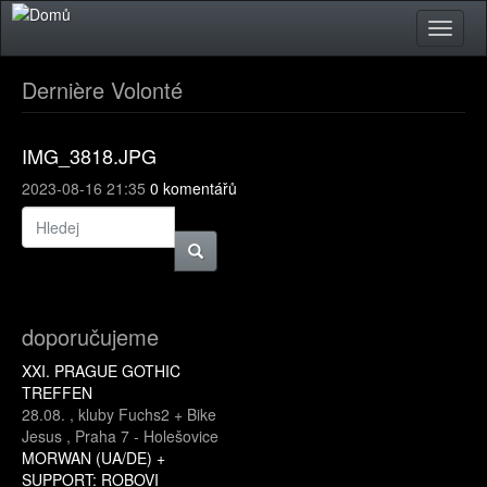
Přejít k hlavnímu obsahu
Toggle
naviga
Dernière Volonté
IMG_3818.JPG
2023-08-16 21:35
0 komentářů
doporučujeme
XXI. PRAGUE GOTHIC
TREFFEN
28.08.
,
kluby Fuchs2 + Bike
Jesus
,
Praha 7 - Holešovice
MORWAN (UA/DE) +
SUPPORT: ROBOVI