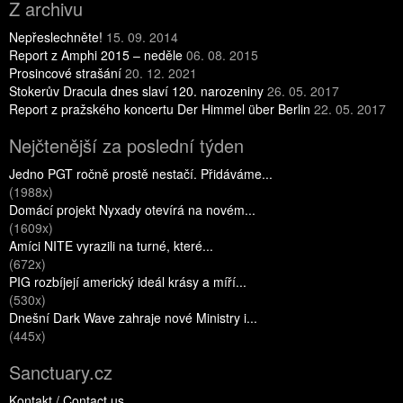
Z archivu
Nepřeslechněte!
15. 09. 2014
Report z Amphi 2015 – neděle
06. 08. 2015
Prosincové strašání
20. 12. 2021
Stokerův Dracula dnes slaví 120. narozeniny
26. 05. 2017
Report z pražského koncertu Der Himmel über Berlin
22. 05. 2017
Nejčtenější za poslední týden
Jedno PGT ročně prostě nestačí. Přidáváme...
(1988x)
Domácí projekt Nyxady otevírá na novém...
(1609x)
Amíci NITE vyrazili na turné, které...
(672x)
PIG rozbíjejí americký ideál krásy a míří...
(530x)
Dnešní Dark Wave zahraje nové Ministry i...
(445x)
Sanctuary.cz
Kontakt / Contact us