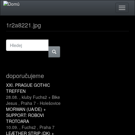
Přejít k hlavnímu obsahu
Toggle
naviga
1r2a8221.jpg
doporučujeme
XXI. PRAGUE GOTHIC
TREFFEN
28.08.
,
kluby Fuchs2 + Bike
Jesus
,
Praha 7 - Holešovice
MORWAN (UA/DE) +
SUPPORT: ROBOVI
TROTOARA
10.09.
,
Fuchs2
,
Praha 7
LEÆTHER STRIP (DK) +