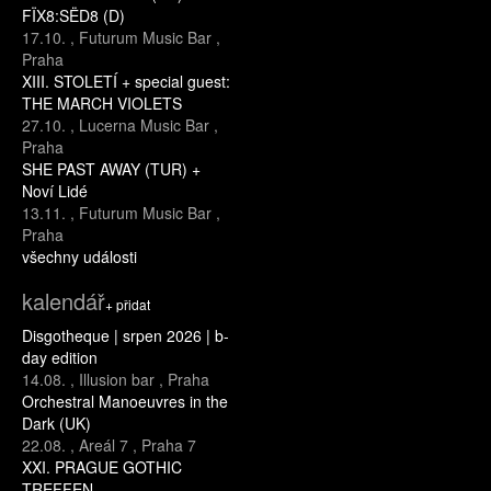
FÏX8:SËD8 (D)
17.10.
,
Futurum Music Bar
,
Praha
XIII. STOLETÍ + special guest:
THE MARCH VIOLETS
27.10.
,
Lucerna Music Bar
,
Praha
SHE PAST AWAY (TUR) +
Noví Lidé
13.11.
,
Futurum Music Bar
,
Praha
všechny události
kalendář
+ přidat
Disgotheque | srpen 2026 | b-
day edition
14.08.
,
Illusion bar
,
Praha
Orchestral Manoeuvres in the
Dark (UK)
22.08.
,
Areál 7
,
Praha 7
XXI. PRAGUE GOTHIC
TREFFEN