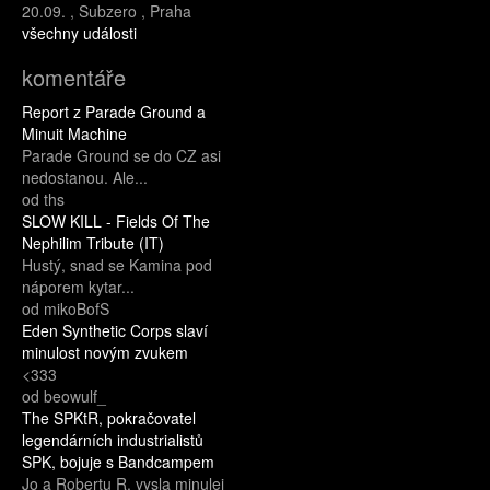
20.09.
,
Subzero
,
Praha
všechny události
komentáře
Report z Parade Ground a
Minuit Machine
Parade Ground se do CZ asi
nedostanou. Ale...
od ths
SLOW KILL - Fields Of The
Nephilim Tribute (IT)
Hustý, snad se Kamina pod
náporem kytar...
od mikoBofS
Eden Synthetic Corps slaví
minulost novým zvukem
<333
od beowulf_
The SPKtR, pokračovatel
legendárních industrialistů
SPK, bojuje s Bandcampem
Jo a Robertu R. vysla minulej