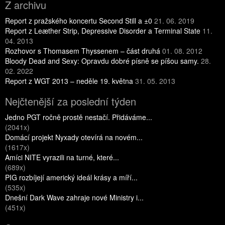
Z archivu
Report z pražského koncertu Second Still a ±0
21. 06. 2019
Report z Leæther Strip, Depressive Disorder a Terminal State
11.
04. 2013
Rozhovor s Thomasem Thyssenem – část druhá
01. 08. 2012
Bloody Dead and Sexy: Opravdu dobré písně se píšou samy.
28.
02. 2022
Report z WGT 2013 – neděle 19. května
31. 05. 2013
Nejčtenější za poslední týden
Jedno PGT ročně prostě nestačí. Přidáváme...
(2041x)
Domácí projekt Nyxady otevírá na novém...
(1617x)
Amíci NITE vyrazili na turné, které...
(689x)
PIG rozbíjejí americký ideál krásy a míří...
(535x)
Dnešní Dark Wave zahraje nové Ministry i...
(451x)