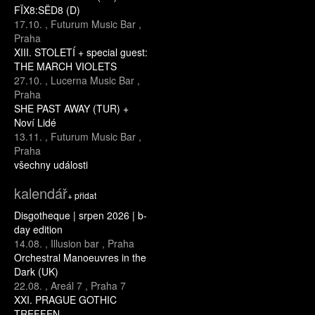
FÏX8:SËD8 (D)
17.10.
,
Futurum Music Bar
,
Praha
XIII. STOLETÍ + special guest:
THE MARCH VIOLETS
27.10.
,
Lucerna Music Bar
,
Praha
SHE PAST AWAY (TUR) +
Noví Lidé
13.11.
,
Futurum Music Bar
,
Praha
všechny události
kalendář
+ přidat
Disgotheque | srpen 2026 | b-
day edition
14.08.
,
Illusion bar
,
Praha
Orchestral Manoeuvres in the
Dark (UK)
22.08.
,
Areál 7
,
Praha 7
XXI. PRAGUE GOTHIC
TREFFEN