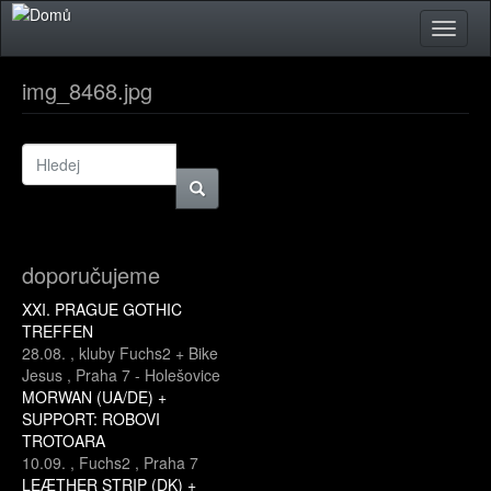
Přejít k hlavnímu obsahu
Toggle
naviga
img_8468.jpg
doporučujeme
XXI. PRAGUE GOTHIC
TREFFEN
28.08.
,
kluby Fuchs2 + Bike
Jesus
,
Praha 7 - Holešovice
MORWAN (UA/DE) +
SUPPORT: ROBOVI
TROTOARA
10.09.
,
Fuchs2
,
Praha 7
LEÆTHER STRIP (DK) +