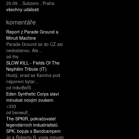
20.09.
,
Subzero
,
Praha
všechny události
komentáře
Report z Parade Ground a
Minuit Machine
Parade Ground se do CZ asi
nedostanou. Ale...
od ths
SLOW KILL - Fields Of The
Nephilim Tribute (IT)
Hustý, snad se Kamina pod
náporem kytar...
od mikoBofS
Eden Synthetic Corps slaví
minulost novým zvukem
<333
od beowulf_
The SPKtR, pokračovatel
legendárních industrialistů
SPK, bojuje s Bandcampem
Jo a Robertu R. vysla minulej