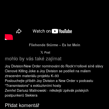
Fliehende Stürme – Es Ist Mein
mohlo by vás také zajímat
Joy Division/New Order nominováni do Rock'n'rollové síně slávy
Členové Killing Joke a Joy Division se podíleli na málem
ztraceném materiálu projektu K÷93
Poslouchejte příběh Joy Division a New Order v podcastu
"Transmissions" s exkluzivními hosty
Zemřel Dariusz Malinowski - někdejší zpěvák polských
postpunkerů Siekiera
Přidat komentář