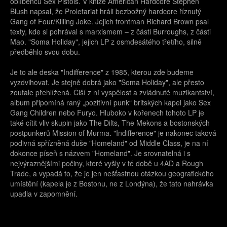
oblíbenců Sex Pistols. V knize American Hardcore Stephen
Blush napsal, že Proletariat hráli bezbožný hardcore říznutý
Gang of Four/Killing Joke. Jejich frontman Richard Brown psal
texty, kde si pohrával s marxismem – z části Burroughs, z části
Mao. "Soma Holiday", jejich LP z osmdesátého třetího, silně
předběhlo svou dobu.
Je to ale deska "Indifference" z 1985, kterou zde budeme
vyzdvihovat. Je stejně dobrá jako "Soma Holiday", ale přesto
zoufale přehlížená. Čiší z ní vyspělost a zvládnuté muzikantství,
album připomíná raný „pozitivní punk“ britských kapel jako Sex
Gang Children nebo Furyo. Hluboko v kořenech tohoto LP je
také cítit vliv skupin jako The Dilts, The Mekons a bostonských
postpunkerů Mission of Murma. "Indifference" je nakonec taková
podivná spřízněná duše "Homeland" od Middle Class, je na ní
dokonce píseň s názvem "Homeland". Je srovnatelná i s
nejvýraznějšími počiny, které vyšly v té době u 4AD a Rough
Trade, a vypadá to, že je jen nešťastnou otázkou geografického
umístění (kapela je z Bostonu, ne z Londýna), že tato nahrávka
upadla v zapomnění.