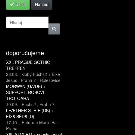
Uložit
Náhled
doporučujeme
XXI. PRAGUE GOTHIC
TREFFEN
28.08.
,
kluby Fuchs2 + Bike
Jesus
,
Praha 7 - Holešovice
MORWAN (UA/DE) +
SUPPORT: ROBOVI
TROTOARA
10.09.
,
Fuchs2
,
Praha 7
LEÆTHER STRIP (DK) +
FÏX8:SËD8 (D)
17.10.
,
Futurum Music Bar
,
Praha
XIII. STOLETÍ + special guest: