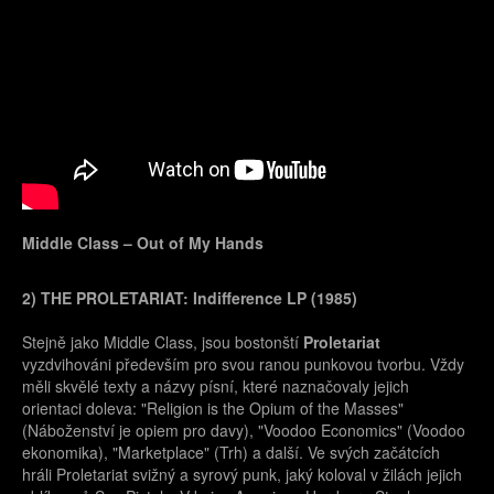
Middle Class – Out of My Hands
2) THE PROLETARIAT: Indifference LP (1985)
Stejně jako Middle Class, jsou bostonští
Proletariat
vyzdvihováni především pro svou ranou punkovou tvorbu. Vždy
měli skvělé texty a názvy písní, které naznačovaly jejich
orientaci doleva: "Religion is the Opium of the Masses"
(Náboženství je opiem pro davy), "Voodoo Economics" (Voodoo
ekonomika), "Marketplace" (Trh) a další. Ve svých začátcích
hráli Proletariat svižný a syrový punk, jaký koloval v žilách jejich