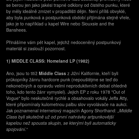
se berou jen jako jakési trapné odklony od čistého punku, které
by měly ideálně zmizet v propadlišti dějin. Není příliš obvyklé,
aby byla punková a postpunková období přijímána stejně vřele,
jako je to například u kapel Wire nebo Siouxsie and the
Banshees.
Přinášíme vám pět kapel, jejichž nedoceněný postpunkový
materiál si zaslouží pozornost.
1) MIDDLE CLASS: Homeland LP (1982)
Ano, jsou to titíž
Middle Class
z Jižní Kalifornie, kteří byli
průkopníky žánru hardcore punk (nepouštějme se teď do
nekonečných a opravdu velmi neproduktivních debat ohledně
toho, kdo tento žánr vymyslel). Jejich EP z roku 1978 "Out of
Vogue" bylo neskutečně rychlé a obsahovalo vokály Jeffa Atty,
které připomínaly kulometnou palbu slov vyvolávače na aukci.
Jak poznamenal internetový magazín Agony Shorthand:
„Middle
Class byli skutečně už od první nahrávky artpunkovější
kapelou než spousta skupin, se kterými byli automaticky
spojování.
“