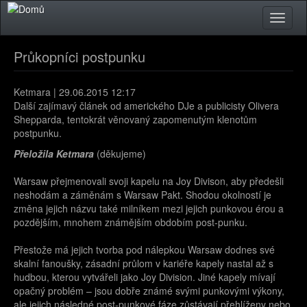
Přejít k hlavnímu obsahu
Toggle
naviga
Průkopníci postpunku
Ketmara | 29.06.2015 12:17
Další zajímavý článek od amerického DJe a publicisty Olivera
Shepparda, tentokrát věnovaný zapomenutým klenotům
postpunku.
Přeložila Ketmara
(děkujeme)
Warsaw přejmenovali svoji kapelu na Joy Divison, aby předešli
neshodám a záměnám s Warsaw Pakt. Shodou okolností je
změna jejich názvu také milníkem mezi jejich punkovou érou a
pozdějším, mnohem známějším obdobím post-punku.
Přestože má jejich tvorba pod nálepkou Warsaw dodnes své
skalní fanoušky, zásadní průlom v kariéře kapely nastal až s
hudbou, kterou vytvářeli jako Joy Division. Jiné kapely mívají
opačný problém – jsou dobře známé svými punkovými výkony,
ale jejich následné post-punkové fáze zůstávají přehlíženy nebo