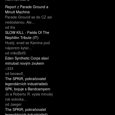
Report z Parade Ground a
Minuit Machine
Parade Ground se do CZ asi
nedostanou. Ale...
od ths
SLOW KILL - Fields Of The
Nephilim Tribute (IT)
Hustý, snad se Kamina pod
náporem kytar...
od mikoBofS
Eden Synthetic Corps slaví
minulost novým zvukem
<333
od beowulf_
The SPKtR, pokračovatel
legendárních industrialistů
SPK, bojuje s Bandcampem
Jo a Robertu R. vysla minulej
rok solovka...
od Jaeger
The SPKtR, pokračovatel
legendárních industrialistů