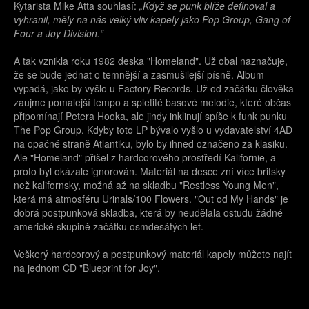
Kytarista Mike Atta souhlasí:
„Když se punk blíže definoval a
vyhranil, měly na nás velký vliv kapely jako Pop Group, Gang of
Four a Joy Division.“
A tak vznikla roku 1982 deska "Homeland". Už obal naznačuje,
že se bude jednat o temnější a zasmušilejší písně. Album
vypadá, jako by vyšlo u Factory Records. Už od začátku člověka
zaujme pomalejší tempo a spletité basové melodie, které občas
připomínají Petera Hooka, ale jindy inklinují spíše k funk punku
The Pop Group. Kdyby toto LP bývalo vyšlo u vydavatelství 4AD
na opačné straně Atlantiku, bylo by ihned označeno za klasiku.
Ale "Homeland" přišel z hardcorového prostředí Kalifornie, a
proto byl okázale ignorován. Materiál na desce zní více britsky
než kalifornsky, možná až na skladbu "Restless Young Men",
která má atmosféru Urinals/100 Flowers. "Out od My Hands" je
dobrá postpunková skladba, která by neudělala ostudu žádné
americké skupině začátku osmdesátých let.
Veškerý hardcorový a postpunkový materiál kapely můžete najít
na jednom CD "Blueprint for Joy".