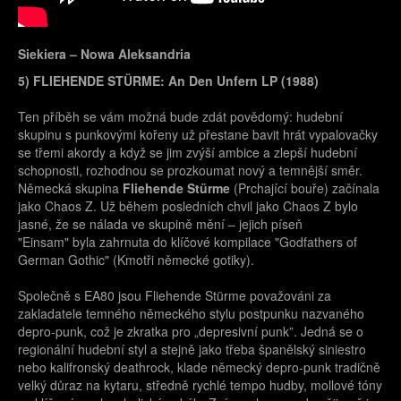
Siekiera – Nowa Aleksandria
5) FLIEHENDE STÜRME: An Den Unfern LP (1988)
Ten příběh se vám možná bude zdát povědomý: hudební
skupinu s punkovými kořeny už přestane bavit hrát vypalovačky
se třemi akordy a když se jim zvýší ambice a zlepší hudební
schopnosti, rozhodnou se prozkoumat nový a temnější směr.
Německá skupina
Fliehende Stürme
(Prchající bouře) začínala
jako Chaos Z. Už během posledních chvil jako Chaos Z bylo
jasné, že se nálada ve skupině mění – jejich píseň
"Einsam" byla zahrnuta do klíčové kompilace "Godfathers of
German Gothic" (Kmotři německé gotiky).
Společně s EA80 jsou Fliehende Stürme považováni za
zakladatele temného německého stylu postpunku nazvaného
depro-punk, což je zkratka pro „depresivní punk”. Jedná se o
regionální hudební styl a stejně jako třeba španělský siniestro
nebo kalifronský deathrock, klade německý depro-punk tradičně
velký důraz na kytaru, středně rychlé tempo hudby, mollové tóny