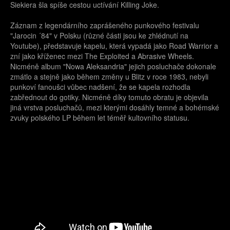
Siekiera šla spíše cestou uctívání Killing Joke.
Záznam z legendárního zaprášeného punkového festivalu
"Jarocin ´84" v Polsku (různé části jsou ke zhlédnutí na
Youtube), představuje kapelu, která vypadá jako Road Warrior a
zní jako kříženec mezi The Exploited a Abrasive Wheels.
Nicméně album "Nowa Aleksandria" jejich posluchače dokonale
zmátlo a stejně jako během změny u Blitz v roce 1983, nebyli
punkoví fanoušci vůbec nadšení, že se kapela rozhodla
zabřednout do gotiky. Nicméně díky tomuto obratu je objevila
jiná vrstva posluchačů, mezi kterými dosáhly temné a bohémské
zvuky polského LP během let téměř kultovního statusu.