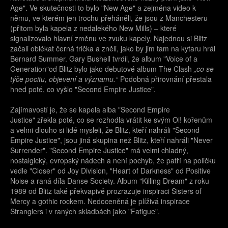
Age". Ve skutečnosti to bylo "New Age" a zejména video k
němu, ve kterém jen trochu přeháněli, že jsou z Manchesteru
(přitom byla kapela z nedalekého New Mills) – které
signalizovalo hlavní změnu ve zvuku kapely. Najednou si Blitz
začali oblékat černá trička a zněli, jako by jim tam na kytaru hrál
Bernard Summer. Gary Bushell tvrdil, že album "Voice of a
Generation"od Blitz bylo jako debutové album The Clash
„co se
týče pocitu, objevení a významu.“
Podobná přirovnání přestala
hned poté, co vyšlo "Second Empire Justice".
Zajímavostí je, že se kapela alba "Second Empire
Justice" zřekla poté, co se rozhodla vrátit ke svým Oi! kořenům
a velmi dlouho si lidé mysleli, že Blitz, kteří nahráli "Second
Empire Justice", jsou jiná skupina než Blitz, kteří nahráli "Never
Surrender". "Second Empire Justice" má velmi chladný,
nostalgický, evropský nádech a není pochyb, že patří na poličku
vedle "Closer" od Joy Division, "Heart of Darkness" od Positive
Noise a raná díla Danse Society. Album "Killing Dream" z roku
1989 od Blitz také překvapivě prozrazuje inspiraci Sisters of
Mercy a gothic rockem. Nedoceněná je plíživá inspirace
Stranglers i v raných skladbách jako "Fatigue".