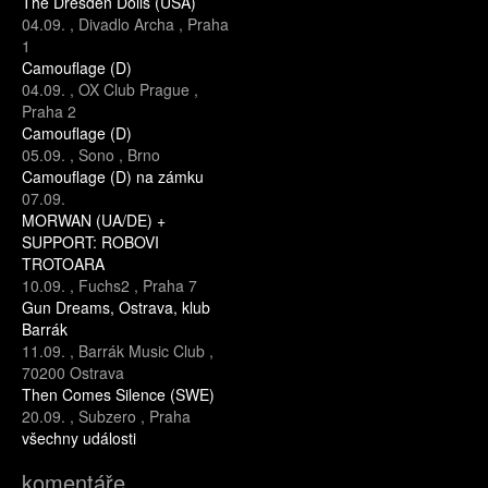
The Dresden Dolls (USA)
04.09.
,
Divadlo Archa
,
Praha
1
Camouflage (D)
04.09.
,
OX Club Prague
,
Praha 2
Camouflage (D)
05.09.
,
Sono
,
Brno
Camouflage (D) na zámku
07.09.
MORWAN (UA/DE) +
SUPPORT: ROBOVI
TROTOARA
10.09.
,
Fuchs2
,
Praha 7
Gun Dreams, Ostrava, klub
Barrák
11.09.
,
Barrák Music Club
,
70200 Ostrava
Then Comes Silence (SWE)
20.09.
,
Subzero
,
Praha
všechny události
komentáře