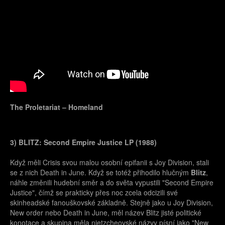
The Proletariat – Homeland
3) BLITZ: Second Empire Justice LP (1988)
Když měli Crisis svou malou osobní epifanii s Joy Division, stali
se z nich Death in June. Když se totéž přihodilo hlučným
Blitz
,
náhle změnili hudební směr a do světa vypustili "Second Empire
Justice", čímž se prakticky přes noc zcela odcizili své
skinheadské fanouškovské základně. Stejně jako u Joy Division,
New order nebo Death in June, měl název Blitz jisté politické
konotace a skupina měla nietzcheovské názvy písní jako "New