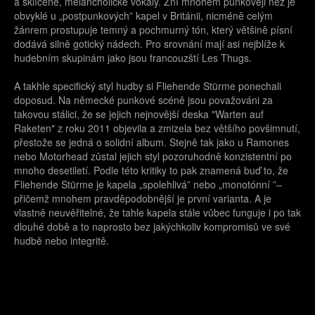
a sklíčené, melancholické vokály. Zní mnohem punkověji než je
obvyklé u „postpunkových” kapel v Británii, nicméně celým
žánrem prostupuje temný a pochmurný tón, který většině písní
dodává silně gotický nádech. Pro srovnání mají asi nejblíže k
hudebním skupinám jako jsou francouzští Les Thugs.
A takhle specifický styl hudby si Fliehende Stürme ponechali
doposud. Na německé punkové scéně jsou považováni za
takovou stálici, že se jejich nejnovější deska "Warten auf
Raketen" z roku 2011 objevila a zmizela bez většího povšimnutí,
přestože se jedná o solidní album. Stejně tak jako u Ramones
nebo Motorhead zůstal jejich styl pozoruhodně konzistentní po
mnoho desetiletí. Podle této kritiky to pak znamená buď to, že
Fliehende Stürme je kapela „spolehlivá” nebo „monotónní ”–
přičemž mnohem pravděpodobnější je první varianta. A je
vlastně neuvěřitelné, že tahle kapela stále vůbec funguje i po tak
dlouhé době a to naprosto bez jakýchkoliv kompromisů ve své
hudbě nebo integritě.