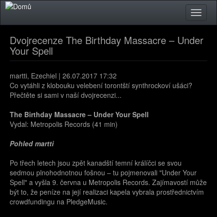
Přejít k hlavnímu obsahu
Toggle
naviga
Dvojrecenze The Birthday Massacre – Under
Your Spell
martti, Ezechiel | 26.07.2017 17:32
Co vytáhli z klobouku velebení torontští synthrockoví ušáci?
Přečtěte si sami v naší dvojrecenzi...
The Birthday Massacre – Under Your Spell
Vydal: Metropolis Records (41 min)
Pohled martti
Po třech letech jsou zpět kanadští temní králíčci se svou
sedmou plnohodnotnou fošnou – tu pojmenovali "Under Your
Spell" a vyšla 9. června u Metropolis Records. Zajímavostí může
být to, že peníze na její realizaci kapela vybrala prostřednictvím
crowdfundingu na PledgeMusic.