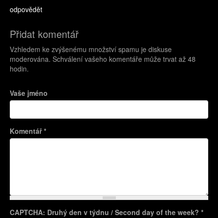
odpovědět
Přidat komentář
Vzhledem ke zvýšenému množství spamu je diskuse
moderována. Schválení vašeho komentáře může trvat až 48
hodin.
Vaše jméno
Komentář
*
CAPTCHA: Druhý den v týdnu / Second day of the week?
*