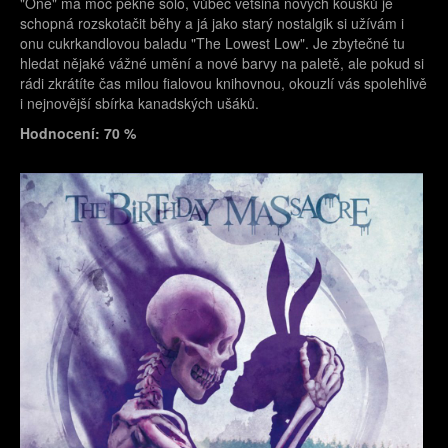
"One" má moc pěkné sólo, vůbec většina nových kousků je
schopná rozskotačit běhy a já jako starý nostalgik si užívám i
onu cukrkandlovou baladu "The Lowest Low". Je zbytečné tu
hledat nějaké vážné umění a nové barvy na paletě, ale pokud si
rádi zkrátíte čas milou fialovou knihovnou, okouzlí vás spolehlivě
i nejnovější sbírka kanadských ušáků.
Hodnocení: 70 %