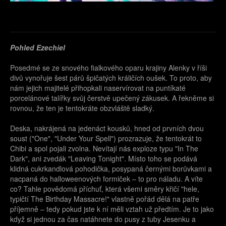
Pohled Ezechiel
Posedmé se ze snového fialkového oparu krajiny Alenky v říši
divů vynořuje šest párů špičatých králičích oušek. To proto, aby
nám jejich majitelé přihopkali naservírovat na puntíkaté
porcelánové talířky svůj čerstvě upečený zákusek. A řekněme si
rovnou, že ten je tentokráte obzvláště sladký.
Deska, nakrájená na jedenáct kousků, hned od prvních dvou
soust ("One", "Under Your Spell") prozrazuje, že tentokrát to
Chibi a spol pojali zvolna. Nevítají nás exploze typu "In The
Dark", ani zvedák "Leaving Tonight". Místo toho se podává
klidná cukrkandlová pohodička, posypaná černými borůvkami a
nacpaná do halloweenových formiček – to pro náladu. A víte
co? Tahle povědomá příchuť, která všemi směry křičí "hele,
typičtí The Birthday Massacre!" vlastně pořád dělá na patře
příjemně – tedy pokud jste k ní měli vztah už předtím. Je to jako
když si jednou za čas natáhnete do pusy z tuby Jesenku a