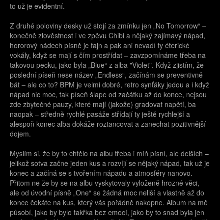
to už je evidentní.
Z druhé poloviny desky už stojí za zmínku jen „No Tomorrow“ –
konečně zlověstnost i ve zpěvu Chibi a nějaký zajímavý nápad,
hororový nádech písně je fajn a pak ani nevadí ty éterické
vokály, když se mají s čím prostřídat – zavzpomínáme třeba na
takovou pecku, jako byla „Blue“ z alba "Violet". Když zjistím, že
poslední píseň nese název „Endless“, začínám se preventivně
bát – ale co to? BPM je velmi dobré, retro synťáky jedou a i když
nápad nic moc, tak píseň šlape od začátku až do konce, nejsou
zde zbytečné pauzy, které mají (jakože) gradovat napětí, ba
naopak – středně rychlé pasáže střídají ty ještě rychlejší a
alespoň konec alba dokáže roztancovat a zanechat pozitivnější
dojem.
Myslím si, že by to chtělo na albu třeba i míň písní, ale delších –
jelikož sotva začne jeden kus a rozvíjí se nějaký nápad, tak už je
konec a začíná se s tvořením nápadu a atmosféry nanovo.
Přitom ne že by se na albu vyskytovaly vyloženě hrozné věci,
ale od úvodní písně „One“ se žádná moc neliší a vlastně až do
konce čekáte na kus, který vás pořádně nakopne. Album na mě
působí, jako by bylo takřka bez emocí, jako by to snad byla jen