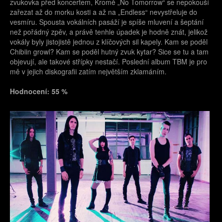
zvukovka před koncertem, Kromě „No Tomorrow“ se nepokouší
zařezat až do morku kosti a až na „Endless“ nevystřeluje do
vesmíru. Spousta vokálních pasáží je spíše mluvení a šeptání
než pořádný zpěv, a právě tenhle úpadek je hodně znát, jelikož
vokály byly jistojistě jednou z klíčových sil kapely. Kam se poděl
Chibiin growl? Kam se poděl hutný zvuk kytar? Sice se tu a tam
objevují, ale takové střípky nestačí. Poslední album TBM je pro
mě v jejich diskografii zatím největším zklamáním.
Hodnocení: 55 %