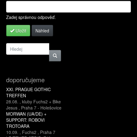
Více informací o formátech textů
Zadej správnou odpověď.
Uložit
Náhled
doporučujeme
XXI. PRAGUE GOTHIC
TREFFEN
28.08.
,
kluby Fuchs2 + Bike
Jesus
,
Praha 7 - Holešovice
MORWAN (UA/DE) +
SUPPORT: ROBOVI
TROTOARA
10.09.
,
Fuchs2
,
Praha 7