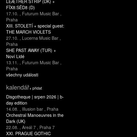
LEÆTHER STRIP (DK) +
FÏX8:SËD8 (D)
17.10.
,
Futurum Music Bar
,
Praha
XIII. STOLETÍ + special guest:
THE MARCH VIOLETS
27.10.
,
Lucerna Music Bar
,
Praha
SHE PAST AWAY (TUR) +
Noví Lidé
13.11.
,
Futurum Music Bar
,
Praha
všechny události
kalendář
+ přidat
Disgotheque | srpen 2026 | b-
day edition
14.08.
,
Illusion bar
,
Praha
Orchestral Manoeuvres in the
Dark (UK)
22.08.
,
Areál 7
,
Praha 7
XXI. PRAGUE GOTHIC