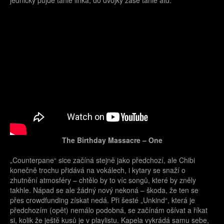
jedničky půjde tahle linka, do dvojky zase tahle atd.
The Birthday Massacre – One
„Counterpane“ sice začíná stejně jako předchozí, ale Chibi
konečně trochu přidává na vokálech, i kytary se snaží o
zhutnění atmosféry – chtělo by to víc songů, které by zněly
takhle. Nápad se ale žádný nový nekoná – škoda, že ten se
přes crowdfunding získat nedá. Při šesté „Unkind“, která je
předchozím (opět) nemálo podobná, se začínám ošívat a říkat
si, kolik že ještě kusů je v playlistu. Kapela vykrádá samu sebe,