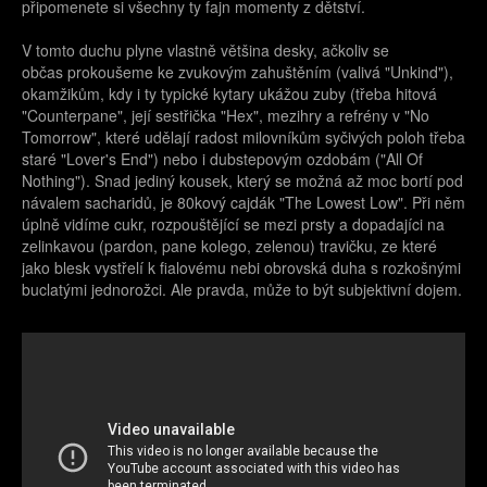
připomenete si všechny ty fajn momenty z dětství.
V tomto duchu plyne vlastně většina desky, ačkoliv se
občas prokoušeme ke zvukovým zahuštěním (valivá "Unkind"),
okamžikům, kdy i ty typické kytary ukážou zuby (třeba hitová
"Counterpane", její sestřička "Hex", mezihry a refrény v "No
Tomorrow", které udělají radost milovníkům syčivých poloh třeba
staré "Lover's End") nebo i dubstepovým ozdobám ("All Of
Nothing"). Snad jediný kousek, který se možná až moc bortí pod
návalem sacharidů, je 80kový cajdák "The Lowest Low". Při něm
úplně vidíme cukr, rozpouštějící se mezi prsty a dopadajíci na
zelinkavou (pardon, pane kolego, zelenou) travičku, ze které
jako blesk vystřelí k fialovému nebi obrovská duha s rozkošnými
buclatými jednorožci. Ale pravda, může to být subjektivní dojem.