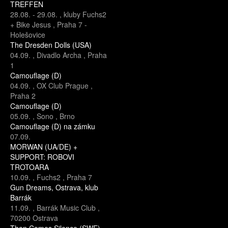
TREFFEN
28.08.
-
29.08.
,
kluby Fuchs2
+ Bike Jesus
,
Praha 7 -
Holešovice
The Dresden Dolls (USA)
04.09.
,
Divadlo Archa
,
Praha
1
Camouflage (D)
04.09.
,
OX Club Prague
,
Praha 2
Camouflage (D)
05.09.
,
Sono
,
Brno
Camouflage (D) na zámku
07.09.
MORWAN (UA/DE) +
SUPPORT: ROBOVI
TROTOARA
10.09.
,
Fuchs2
,
Praha 7
Gun Dreams, Ostrava, klub
Barrák
11.09.
,
Barrák Music Club
,
70200 Ostrava
Then Comes Silence (SWE)