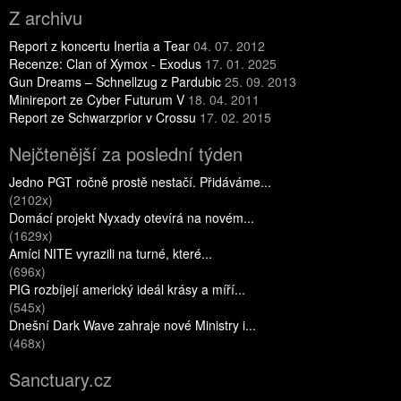
Z archivu
Report z koncertu Inertia a Tear
04. 07. 2012
Recenze: Clan of Xymox - Exodus
17. 01. 2025
Gun Dreams – Schnellzug z Pardubic
25. 09. 2013
Minireport ze Cyber Futurum V
18. 04. 2011
Report ze Schwarzprior v Crossu
17. 02. 2015
Nejčtenější za poslední týden
Jedno PGT ročně prostě nestačí. Přidáváme...
(2102x)
Domácí projekt Nyxady otevírá na novém...
(1629x)
Amíci NITE vyrazili na turné, které...
(696x)
PIG rozbíjejí americký ideál krásy a míří...
(545x)
Dnešní Dark Wave zahraje nové Ministry i...
(468x)
Sanctuary.cz