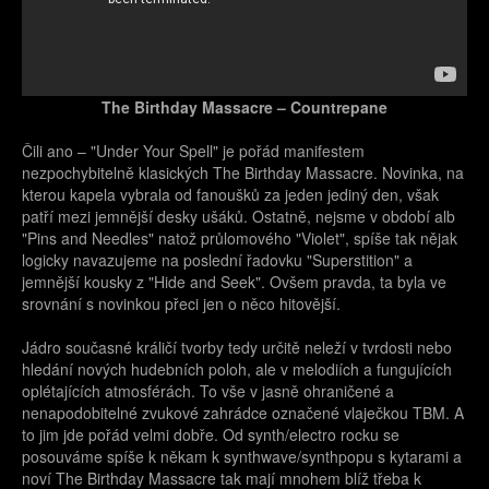
The Birthday Massacre – Countrepane
Čili ano – "Under Your Spell" je pořád manifestem
nezpochybitelně klasických The Birthday Massacre. Novinka, na
kterou kapela vybrala od fanoušků za jeden jediný den, však
patří mezi jemnější desky ušáků. Ostatně, nejsme v období alb
"Pins and Needles" natož průlomového "Violet", spíše tak nějak
logicky navazujeme na poslední řadovku "Superstition" a
jemnější kousky z "Hide and Seek". Ovšem pravda, ta byla ve
srovnání s novinkou přeci jen o něco hitovější.
Jádro současné králičí tvorby tedy určitě neleží v tvrdosti nebo
hledání nových hudebních poloh, ale v melodiích a fungujících
oplétajících atmosférách. To vše v jasně ohraničené a
nenapodobitelné zvukové zahrádce označené vlaječkou TBM. A
to jim jde pořád velmi dobře. Od synth/electro rocku se
posouváme spíše k někam k synthwave/synthpopu s kytarami a
noví The Birthday Massacre tak mají mnohem blíž třeba k