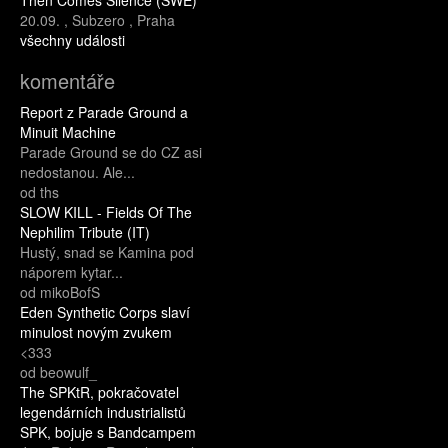
20.09.
,
Subzero
,
Praha
všechny události
komentáře
Report z Parade Ground a
Minuit Machine
Parade Ground se do CZ asi
nedostanou. Ale...
od ths
SLOW KILL - Fields Of The
Nephilim Tribute (IT)
Hustý, snad se Kamina pod
náporem kytar...
od mikoBofS
Eden Synthetic Corps slaví
minulost novým zvukem
<333
od beowulf_
The SPKtR, pokračovatel
legendárních industrialistů
SPK, bojuje s Bandcampem