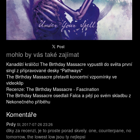
mohlo by vás také zajímat
Kanadští králíčci The Birthday Massacre vypustili do světa první
singl z přípravované desky "Pathways"
The Birthday Massacre přetavili koncertní vzpomínky ve
videoklip
Recenze: The Birthday Massacre - Fascination
The Birthday Massacre osedlali Falca a pějí po svém skladbu z
Nekonečného příběhu
Komentáře
Prdy
St, 2017-07-26 23:26
diky za recenzi, je to proste porad skvely. one, counterpane, no
tomorrow, the lowest low jsou ty nejlepsi