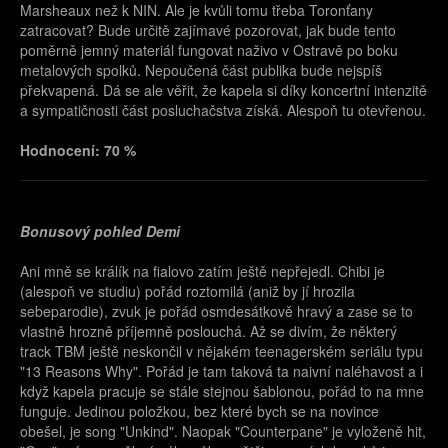
Marsheaux než k NIN. Ale je kvůli tomu třeba Toronťany
zatracovat? Bude určitě zajímavé pozorovat, jak bude tento
poměrně jemný materiál fungovat naživo v Ostravě po boku
metalových spolků. Nepoučená část publika bude nejspíš
překvapená. Dá se ale věřit, že kapela si díky koncertní intenzitě
a sympatičnosti část posluchačstva získá. Alespoň tu otevřenou.
Hodnocení: 70 %
Bonusový pohled Demi
Ani mně se králík na fialovo zatím ještě nepřejedl. Chibi je
(alespoň ve studiu) pořád roztomilá (aniž by jí hrozila
sebeparodie), zvuk je pořád osmdesátkově hravý a zase se to
vlastně hrozně příjemně poslouchá. Až se divím, že některý
track TBM ještě neskončil v nějakém teenagerském seriálu typu
"13 Reasons Why". Pořád je tam taková ta naivní naléhavost a i
když kapela pracuje se stále stejnou šablonou, pořád to na mne
funguje. Jedinou položkou, bez které bych se na novince
obešel, je song "Unkind". Naopak "Counterpane" je vyloženě hit,