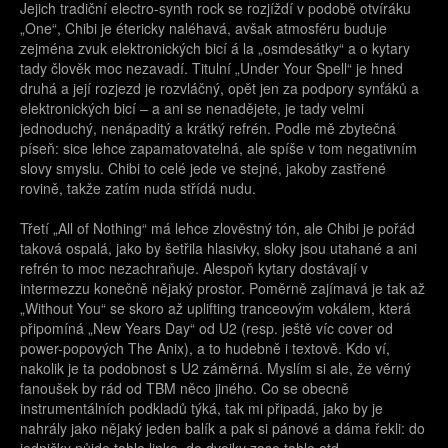
Jejich tradiční electro-synth rock se rozjíždí v podobě otvíráku
„One“, Chibi je étericky naléhavá, avšak atmosféru buduje
zejména zvuk elektronických bicí á la „osmdesátky“ a o kytary
tady člověk moc nezavadí. Titulní „Under Your Spell“ je hned
druhá a její rozjezd je rozvláčný, opět jen za podpory synťáků a
elektronických bicí – a ani se nenadějete, je tady velmi
jednoduchý, nenápaditý a krátký refrén. Podle mě zbytečná
píseň: sice lehce zapamatovatelná, ale spíše v tom negativním
slovy smyslu. Chibi to celé jede ve stejné, jakoby zastřené
rovině, takže zatím nuda střídá nudu.
Třetí „All of Nothing“ má lehce zlověstný tón, ale Chibi je pořád
taková ospalá, jako by šetřila hlasivky, sloky jsou utahané a ani
refrén to moc nezachraňuje. Alespoň kytary dostávají v
intermezzu konečně nějaký prostor. Poměrně zajímavá je tak až
„Without You“ se skoro až uplifting tranceovým vokálem, která
připomíná „New Years Day“ od U2 (resp. ještě víc cover od
power-popových The Anix), a to hudebně i textově. Kdo ví,
nakolik je ta podobnost s U2 záměrná. Myslím si ale, že věrný
fanoušek by rád od TBM něco jiného. Co se obecně
instrumentálních podkladů týká, tak mi připadá, jako by je
nahrály jako nějaký jeden balík a pak si pánové a dáma řekli: do