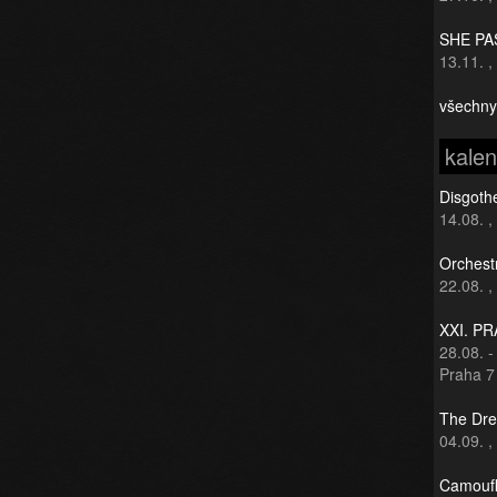
SHE PAS
13.11.
,
všechny
kale
Disgothe
14.08.
,
Orchest
22.08.
,
XXI. P
28.08.
Praha 7
The Dre
04.09.
,
Camoufl