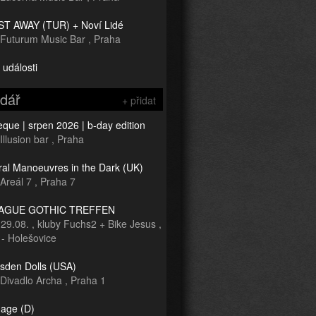
T AWAY (TUR) + Noví Lidé
Futurum Music Bar
,
Praha
 události
ndář
+ přidat
que | srpen 2026 | b-day edition
Illusion bar
,
Praha
ral Manoeuvres in the Dark (UK)
Areál 7
,
Praha 7
RAGUE GOTHIC TREFFEN
-
29.08.
,
kluby Fuchs2 + Bike Jesus
,
 - Holešovice
sden Dolls (USA)
Divadlo Archa
,
Praha 1
age (D)