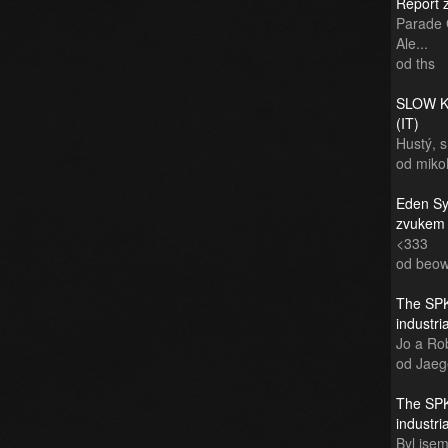
Report 
Parade 
Ale...
od ths
SLOW KI
(IT)
Hustý, 
od miko
Eden Sy
zvukem
<333
od beow
The SPK
industr
Jo a Rob
od Jaeg
The SPK
industr
Byl jsem 