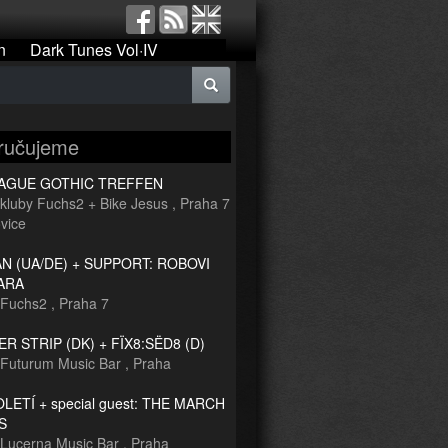
n
Dark Tunes Vol·IV
ručujeme
RAGUE GOTHIC TREFFEN
kluby Fuchs2 + Bike Jesus
,
Praha 7
vice
 (UA/DE) + SUPPORT: ROBOVI
ARA
Fuchs2
,
Praha 7
R STRIP (DK) + FÏX8:SËD8 (D)
Futurum Music Bar
,
Praha
TOLETÍ + special guest: THE MARCH
S
Lucerna Music Bar
,
Praha