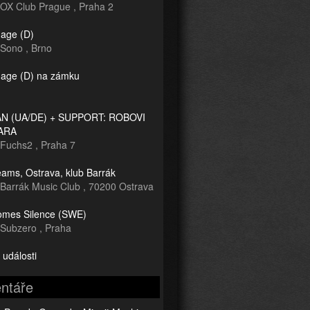
OX Club Prague
,
Praha 2
age (D)
Sono
,
Brno
age (D) na zámku
 (UA/DE) + SUPPORT: ROBOVI
ARA
Fuchs2
,
Praha 7
ams, Ostrava, klub Barrák
Barrák Music Club
,
70200 Ostrava
mes Silence (SWE)
Subzero
,
Praha
 události
ntáře