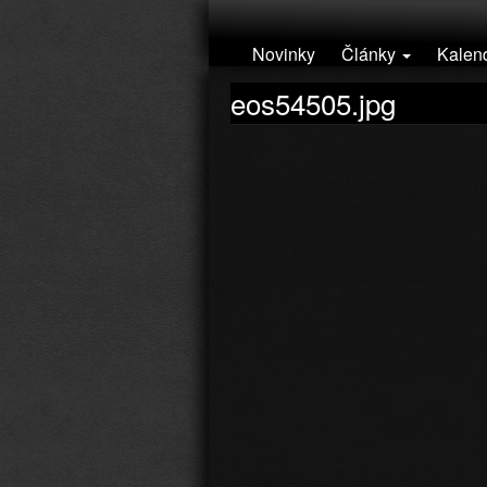
Přejít k hlavnímu obsahu
Novinky
Články
Kalen
eos54505.jpg