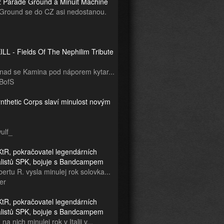
z Parade Ground a Minuit Machine
Ground se do CZ asi nedostanou.
LL - Fields Of The Nephilim Tribute
snad se Kamina pod náporem kytar...
BofS
nthetic Corps slaví minulost novým
ulf_
tR, pokračovatel legendárních
ialistů SPK, bojuje s Bandcampem
ertu R. vysla minulej rok solovka...
er
tR, pokračovatel legendárních
ialistů SPK, bojuje s Bandcampem
na nich minulej rok v Italii v...