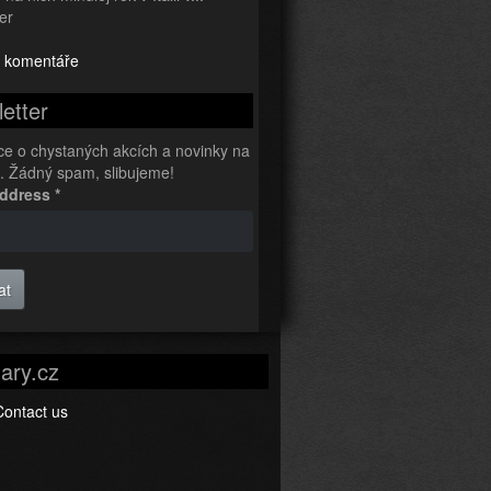
er
 komentáře
etter
ce o chystaných akcích a novinky na
l. Žádný spam, slibujeme!
Address
*
at
ary.cz
Contact us