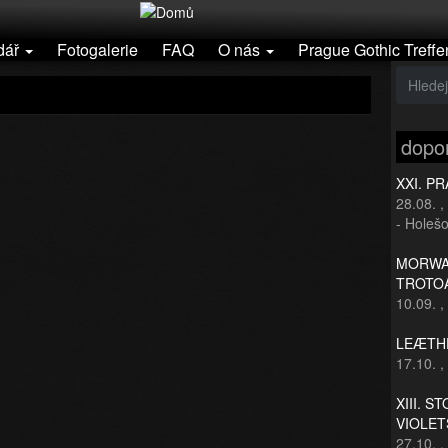
dář
Fotogalerie
FAQ
O nás
Prague Gothic Treffe
dopo
XXI. P
28.08.
,
- Holešo
MORWAN
TROTO
10.09.
,
LEÆTHE
17.10.
,
XIII. S
VIOLET
27.10.
,