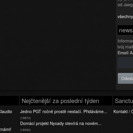
od Jaeg
všechny
newsl
Informa
tvůj mai
Email 
Odesl
Nejčtenější za poslední týden
Sanctu
Claudio
Jedno PGT ročně prostě nestačí. Přidáváme...
Kontakt / 
(1987x)
Domácí projekt Nyxady otevírá na novém...
 známi!
(1609x)