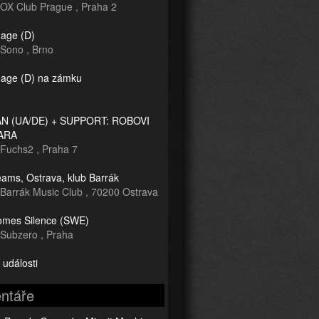
OX Club Prague
,
Praha 2
age (D)
Sono
,
Brno
age (D) na zámku
 (UA/DE) + SUPPORT: ROBOVI
ARA
Fuchs2
,
Praha 7
ams, Ostrava, klub Barrák
Barrák Music Club
,
70200 Ostrava
mes Silence (SWE)
Subzero
,
Praha
 události
ntáře