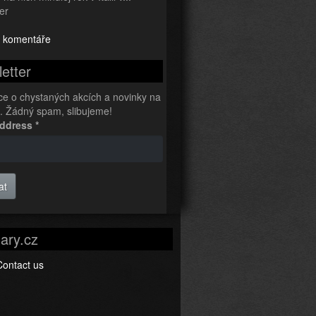
er
 komentáře
etter
ce o chystaných akcích a novinky na
l. Žádný spam, slibujeme!
Address
*
at
ary.cz
Contact us