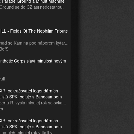
z Parade Ground a Minuit Machine
Ground se do CZ asi nedostanou.
LL - Fields Of The Nephilim Tribute
snad se Kamina pod náporem kytar...
BofS
nthetic Corps slaví minulost novým
ulf_
tR, pokračovatel legendárních
ialistů SPK, bojuje s Bandcampem
ertu R. vysla minulej rok solovka...
er
tR, pokračovatel legendárních
ialistů SPK, bojuje s Bandcampem
na nich minulej rok v Italii v...