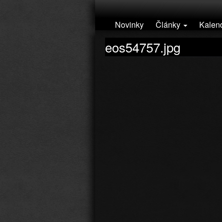
Přejít k hlavnímu obsahu
Novinky
Články
Kalen
eos54757.jpg