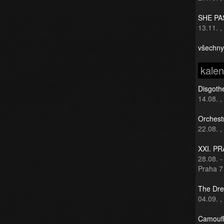
SHE PAS
13.11.
,
všechny
kale
Disgothe
14.08.
,
Orchest
22.08.
,
XXI. P
28.08.
Praha 7
The Dre
04.09.
,
Camoufl