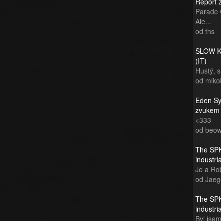
Report 
Parade 
Ale...
od ths
SLOW KI
(IT)
Hustý, 
od miko
Eden Sy
zvukem
<333
od beow
The SPK
industr
Jo a Rob
od Jaeg
The SPK
industr
Byl jsem 