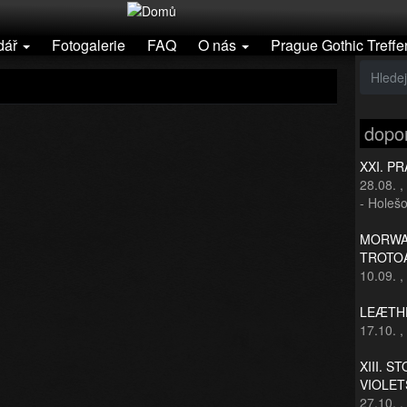
dář
Fotogalerie
FAQ
O nás
Prague Gothic Treffe
dopo
XXI. P
28.08.
,
- Holešo
MORWAN
TROTO
10.09.
,
LEÆTHE
17.10.
,
XIII. S
VIOLET
27.10.
,