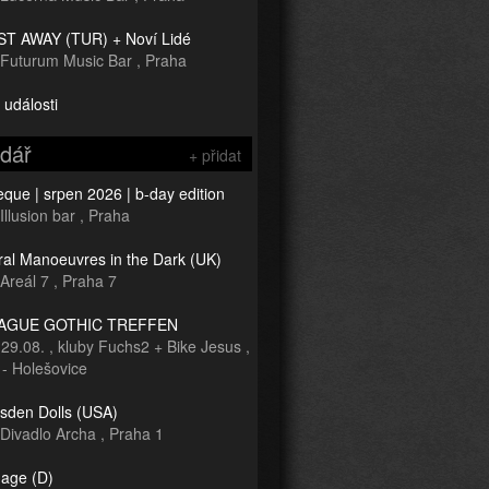
T AWAY (TUR) + Noví Lidé
Futurum Music Bar
,
Praha
 události
ndář
+ přidat
que | srpen 2026 | b-day edition
Illusion bar
,
Praha
ral Manoeuvres in the Dark (UK)
Areál 7
,
Praha 7
RAGUE GOTHIC TREFFEN
-
29.08.
,
kluby Fuchs2 + Bike Jesus
,
 - Holešovice
sden Dolls (USA)
Divadlo Archa
,
Praha 1
age (D)