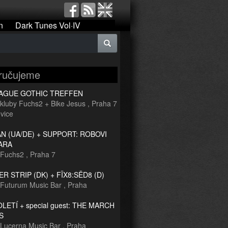
n
Dark Tunes Vol·IV
ručujeme
RAGUE GOTHIC TREFFEN
kluby Fuchs2 + Bike Jesus
,
Praha 7
vice
 (UA/DE) + SUPPORT: ROBOVI
ARA
Fuchs2
,
Praha 7
R STRIP (DK) + FÏX8:SËD8 (D)
Futurum Music Bar
,
Praha
TOLETÍ + special guest: THE MARCH
S
Lucerna Music Bar
,
Praha