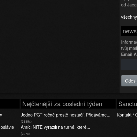
od Jaeg
všechny
newsl
Informa
tvůj mai
Email 
Odesl
Nejčtenější za poslední týden
Sanctu
w
Jedno PGT ročně prostě nestačí. Přidáváme...
Kontakt / 
(2335x)
oslávie
Amíci NITE vyrazili na turné, které...
(727x)