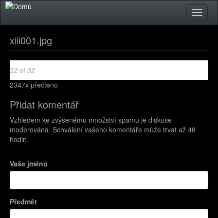
Přejít k hlavnímu obsahu
Toggle
naviga
xiii001.jpg
<
Back to
32
of
32
<< První
Předchozí
gallery
2347x přečteno
xiii001.jpg
Přidat komentář
Vzhledem ke zvýšenému množství spamu je diskuse
moderována. Schválení vašeho komentáře může trvat až 48
hodin.
Vaše jméno
Předmět