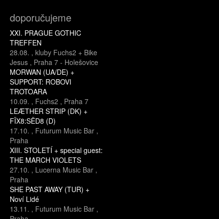
doporučujeme
XXI. PRAGUE GOTHIC
TREFFEN
28.08.
,
kluby Fuchs2 + Bike
Jesus
,
Praha 7 - Holešovice
MORWAN (UA/DE) +
SUPPORT: ROBOVI
TROTOARA
10.09.
,
Fuchs2
,
Praha 7
LEÆTHER STRIP (DK) +
FÏX8:SËD8 (D)
17.10.
,
Futurum Music Bar
,
Praha
XIII. STOLETÍ + special guest:
THE MARCH VIOLETS
27.10.
,
Lucerna Music Bar
,
Praha
SHE PAST AWAY (TUR) +
Noví Lidé
13.11.
,
Futurum Music Bar
,
Praha