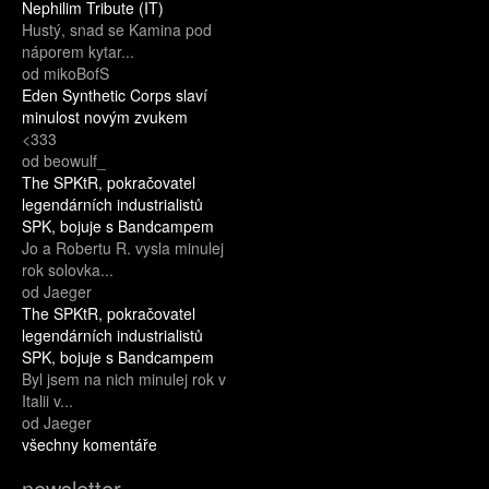
Nephilim Tribute (IT)
Hustý, snad se Kamina pod
náporem kytar...
od mikoBofS
Eden Synthetic Corps slaví
minulost novým zvukem
<333
od beowulf_
The SPKtR, pokračovatel
legendárních industrialistů
SPK, bojuje s Bandcampem
Jo a Robertu R. vysla minulej
rok solovka...
od Jaeger
The SPKtR, pokračovatel
legendárních industrialistů
SPK, bojuje s Bandcampem
Byl jsem na nich minulej rok v
Italii v...
od Jaeger
všechny komentáře
newsletter